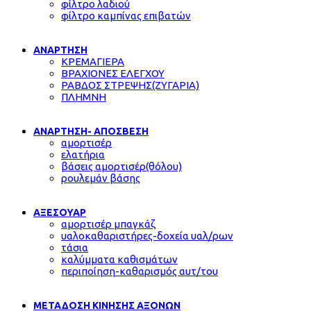
φίλτρο λαδιού
φίλτρο καμπίνας επιβατών
ΑΝΑΡΤΗΣΗ
ΚΡΕΜΑΓΙΕΡΑ
ΒΡΑΧΙΟΝΕΣ ΕΛΕΓΧΟΥ
ΡΑΒΔΟΣ ΣΤΡΕΨΗΣ(ΖΥΓΑΡΙΑ)
ΠΛΗΜΝΗ
ΑΝΑΡΤΗΣΗ- ΑΠΟΣΒΕΣΗ
αμορτισέρ
ελατήρια
βάσεις αμορτισέρ(θόλου)
ρουλεμάν βάσης
ΑΞΕΣΟΥΑΡ
αμορτισέρ μπαγκάζ
υαλοκαθαριστήρες-δοχεία υαλ/ρων
τάσια
καλύμματα καθισμάτων
περιποίηση-καθαρισμός αυτ/του
ΜΕΤΑΔΟΣΗ ΚΙΝΗΣΗΣ ΑΞΟΝΩΝ