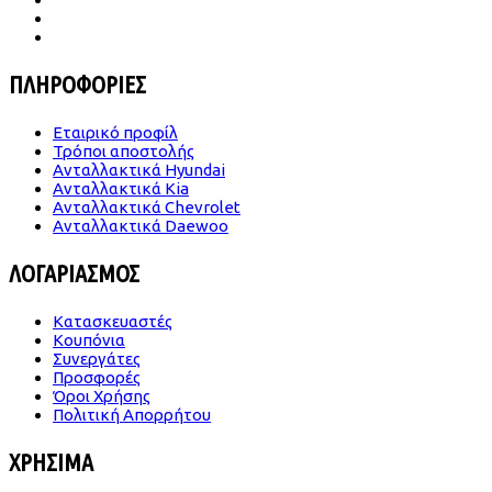
Δευ -Παρ | 09.00-18.00
Σάββατο | 09.00-14.00
ΠΛΗΡΟΦΟΡΙΕΣ
Εταιρικό προφίλ
Τρόποι αποστολής
Ανταλλακτικά Hyundai
Ανταλλακτικά Kia
Ανταλλακτικά Chevrolet
Ανταλλακτικά Daewoo
ΛΟΓΑΡΙΑΣΜΟΣ
Κατασκευαστές
Κουπόνια
Συνεργάτες
Προσφορές
Όροι Χρήσης
Πολιτική Απορρήτου
ΧΡΗΣΙΜΑ