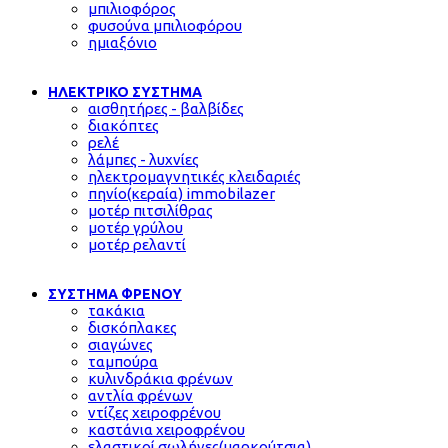
μπιλιοφόρος
φυσούνα μπιλιοφόρου
ημιαξόνιο
ΗΛΕΚΤΡΙΚΟ ΣΥΣΤΗΜΑ
αισθητήρες - βαλβίδες
διακόπτες
ρελέ
λάμπες - λυχνίες
ηλεκτρομαγνητικές κλειδαριές
πηνίο(κεραία) immobilazer
μοτέρ πιτσιλίθρας
μοτέρ γρύλου
μοτέρ ρελαντί
ΣΥΣΤΗΜΑ ΦΡΕΝΟΥ
τακάκια
δισκόπλακες
σιαγώνες
ταμπούρα
κυλινδράκια φρένων
αντλία φρένων
ντίζες χειροφρένου
καστάνια χειροφρένου
ελαστικοί σωλήνες(μαρκούτσια)