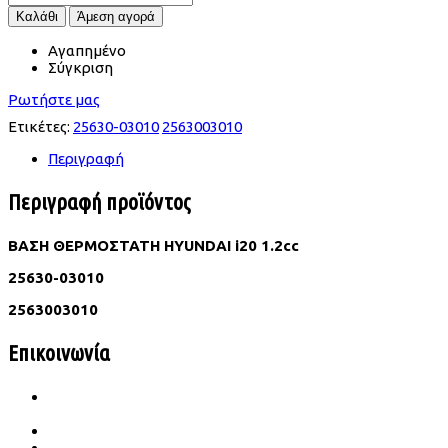
Αγαπημένο
Σύγκριση
Ρωτήστε μας
Ετικέτες:
25630-03010
2563003010
Περιγραφή
Περιγραφή προϊόντος
ΒΑΣΗ ΘΕΡΜΟΣΤΑΤΗ HYUNDAI i20 1.2cc
25630-03010
2563003010
Επικοινωνία
Ιατρού Γωγούση 65 Β Σταυρούπολη
TK.564 30 Θεσσαλονίκη
2310 656987- 6989683860
konst.dimitriades@gmail.com