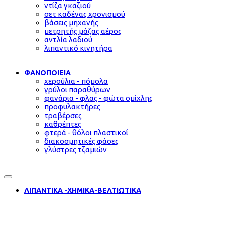
ντίζα γκαζιού
σετ καδένας χρονισμού
βάσεις μηχανής
μετρητής μάζας αέρος
αντλία λαδιού
λιπαντικό κινητήρα
ΦΑΝΟΠΟΙΕΙΑ
χερούλια - πόμολα
γρύλοι παραθύρων
φανάρια - φλας - φώτα ομίχλης
προφυλακτήρες
τραβέρσες
καθρέπτες
φτερά - θόλοι πλαστικοί
διακοσμητικές φάσες
γλύστρες τζαμιών
ΛΙΠΑΝΤΙΚΑ -ΧΗΜΙΚΑ-ΒΕΛΤΙΩΤΙΚΑ