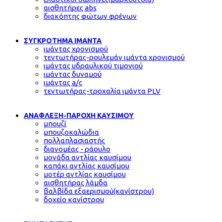
αισθητήρες abs
διακόπτης φώτων φρένων
ΣΥΓΚΡΟΤΗΜΑ ΙΜΑΝΤΑ
ιμάντας χρονισμού
τεντωτήρας-ρουλεμάν ιμάντα χρονισμού
ιμάντας υδραυλικού τιμονιού
ιμάντας δυναμού
ιμάντας a/c
τεντωτήρας-τροχαλία ιμάντα PLV
ΑΝΑΦΛΕΞΗ-ΠΑΡΟΧΗ ΚΑΥΣΙΜΟΥ
μπουζί
μπουζοκαλώδια
πολλαπλασιαστής
διανομέας - ράουλο
μονάδα αντλίας καυσίμου
καπάκι αντλίας καυσίμου
μοτέρ αντλίας καυσίμου
αισθητήρας λάμδα
βαλβίδα εξαερισμού(κανίστρου)
δοχείο κανίστρου