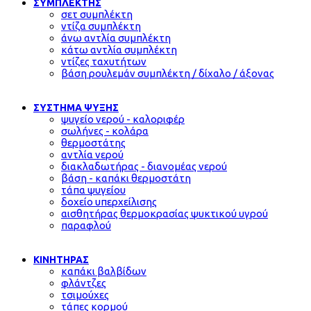
ΣΥΜΠΛΕΚΤΗΣ
σετ συμπλέκτη
ντίζα συμπλέκτη
άνω αντλία συμπλέκτη
κάτω αντλία συμπλέκτη
ντίζες ταχυτήτων
βάση ρουλεμάν συμπλέκτη / δίχαλο / άξονας
ΣΥΣΤΗΜΑ ΨΥΞΗΣ
ψυγείο νερού - καλοριφέρ
σωλήνες - κολάρα
θερμοστάτης
αντλία νερού
διακλαδωτήρας - διανομέας νερού
βάση - καπάκι θερμοστάτη
τάπα ψυγείου
δοχείο υπερχείλισης
αισθητήρας θερμοκρασίας ψυκτικού υγρού
παραφλού
ΚΙΝΗΤΗΡΑΣ
καπάκι βαλβίδων
φλάντζες
τσιμούχες
τάπες κορμού