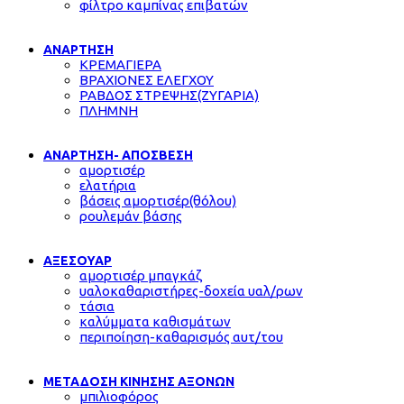
φίλτρο καμπίνας επιβατών
ΑΝΑΡΤΗΣΗ
ΚΡΕΜΑΓΙΕΡΑ
ΒΡΑΧΙΟΝΕΣ ΕΛΕΓΧΟΥ
ΡΑΒΔΟΣ ΣΤΡΕΨΗΣ(ΖΥΓΑΡΙΑ)
ΠΛΗΜΝΗ
ΑΝΑΡΤΗΣΗ- ΑΠΟΣΒΕΣΗ
αμορτισέρ
ελατήρια
βάσεις αμορτισέρ(θόλου)
ρουλεμάν βάσης
ΑΞΕΣΟΥΑΡ
αμορτισέρ μπαγκάζ
υαλοκαθαριστήρες-δοχεία υαλ/ρων
τάσια
καλύμματα καθισμάτων
περιποίηση-καθαρισμός αυτ/του
ΜΕΤΑΔΟΣΗ ΚΙΝΗΣΗΣ ΑΞΟΝΩΝ
μπιλιοφόρος