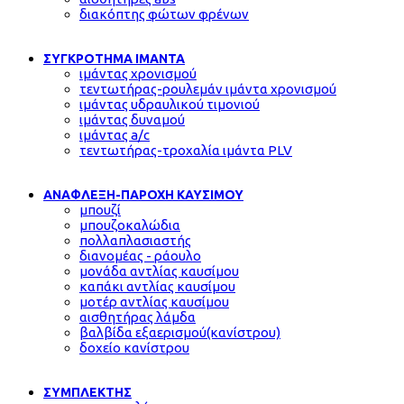
διακόπτης φώτων φρένων
ΣΥΓΚΡΟΤΗΜΑ ΙΜΑΝΤΑ
ιμάντας χρονισμού
τεντωτήρας-ρουλεμάν ιμάντα χρονισμού
ιμάντας υδραυλικού τιμονιού
ιμάντας δυναμού
ιμάντας a/c
τεντωτήρας-τροχαλία ιμάντα PLV
ΑΝΑΦΛΕΞΗ-ΠΑΡΟΧΗ ΚΑΥΣΙΜΟΥ
μπουζί
μπουζοκαλώδια
πολλαπλασιαστής
διανομέας - ράουλο
μονάδα αντλίας καυσίμου
καπάκι αντλίας καυσίμου
μοτέρ αντλίας καυσίμου
αισθητήρας λάμδα
βαλβίδα εξαερισμού(κανίστρου)
δοχείο κανίστρου
ΣΥΜΠΛΕΚΤΗΣ