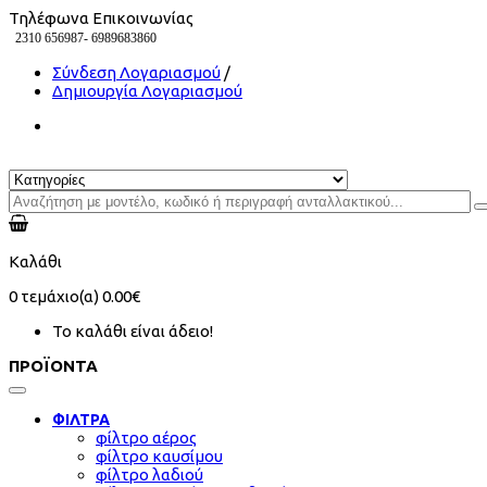
Τηλέφωνα Επικοινωνίας
2310 656987-
6989683860
Σύνδεση Λογαριασμού
/
Δημιουργία Λογαριασμού
Καλάθι
0
τεμάχιο(α)
0.00€
Το καλάθι είναι άδειο!
ΠΡΟΪΟΝΤΑ
ΦΙΛΤΡΑ
φίλτρο αέρος
φίλτρο καυσίμου
φίλτρο λαδιού