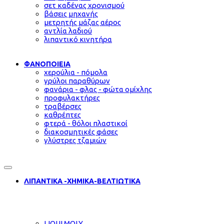
σετ καδένας χρονισμού
βάσεις μηχανής
μετρητής μάζας αέρος
αντλία λαδιού
λιπαντικό κινητήρα
ΦΑΝΟΠΟΙΕΙΑ
χερούλια - πόμολα
γρύλοι παραθύρων
φανάρια - φλας - φώτα ομίχλης
προφυλακτήρες
τραβέρσες
καθρέπτες
φτερά - θόλοι πλαστικοί
διακοσμητικές φάσες
γλύστρες τζαμιών
ΛΙΠΑΝΤΙΚΑ -ΧΗΜΙΚΑ-ΒΕΛΤΙΩΤΙΚΑ
LIQUI MOLY