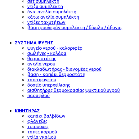
σετ συμπλέκτη
ντίζα συμπλέκτη
άνω αντλία συμπλέκτη
κάτω αντλία συμπλέκτη
ντίζες ταχυτήτων
βάση ρουλεμάν συμπλέκτη / δίχαλο / άξονας
ΣΥΣΤΗΜΑ ΨΥΞΗΣ
ψυγείο νερού - καλοριφέρ
σωλήνες - κολάρα
θερμοστάτης
αντλία νερού
διακλαδωτήρας - διανομέας νερού
βάση - καπάκι θερμοστάτη
τάπα ψυγείου
δοχείο υπερχείλισης
αισθητήρας θερμοκρασίας ψυκτικού υγρού
παραφλού
ΚΙΝΗΤΗΡΑΣ
καπάκι βαλβίδων
φλάντζες
τσιμούχες
τάπες κορμού
ντίζα γκαζιού