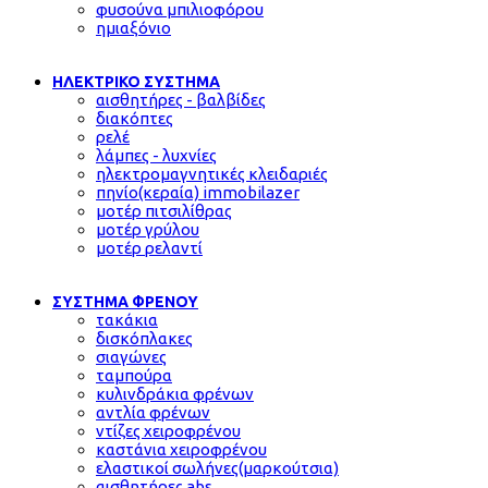
φυσούνα μπιλιοφόρου
ημιαξόνιο
ΗΛΕΚΤΡΙΚΟ ΣΥΣΤΗΜΑ
αισθητήρες - βαλβίδες
διακόπτες
ρελέ
λάμπες - λυχνίες
ηλεκτρομαγνητικές κλειδαριές
πηνίο(κεραία) immobilazer
μοτέρ πιτσιλίθρας
μοτέρ γρύλου
μοτέρ ρελαντί
ΣΥΣΤΗΜΑ ΦΡΕΝΟΥ
τακάκια
δισκόπλακες
σιαγώνες
ταμπούρα
κυλινδράκια φρένων
αντλία φρένων
ντίζες χειροφρένου
καστάνια χειροφρένου
ελαστικοί σωλήνες(μαρκούτσια)
αισθητήρες abs