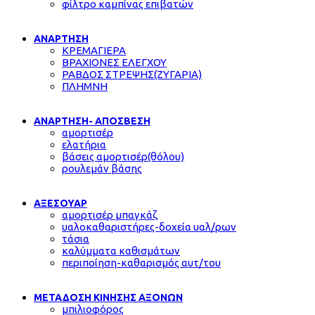
φίλτρο καμπίνας επιβατών
ΑΝΑΡΤΗΣΗ
ΚΡΕΜΑΓΙΕΡΑ
ΒΡΑΧΙΟΝΕΣ ΕΛΕΓΧΟΥ
ΡΑΒΔΟΣ ΣΤΡΕΨΗΣ(ΖΥΓΑΡΙΑ)
ΠΛΗΜΝΗ
ΑΝΑΡΤΗΣΗ- ΑΠΟΣΒΕΣΗ
αμορτισέρ
ελατήρια
βάσεις αμορτισέρ(θόλου)
ρουλεμάν βάσης
ΑΞΕΣΟΥΑΡ
αμορτισέρ μπαγκάζ
υαλοκαθαριστήρες-δοχεία υαλ/ρων
τάσια
καλύμματα καθισμάτων
περιποίηση-καθαρισμός αυτ/του
ΜΕΤΑΔΟΣΗ ΚΙΝΗΣΗΣ ΑΞΟΝΩΝ
μπιλιοφόρος