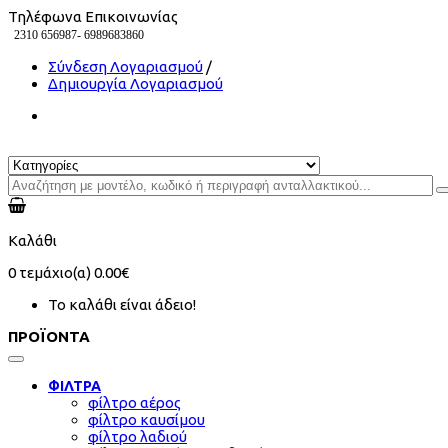
Τηλέφωνα Επικοινωνίας
2310 656987-
6989683860
Σύνδεση Λογαριασμού
/
Δημιουργία Λογαριασμού
Καλάθι
0
τεμάχιο(α)
0.00€
Το καλάθι είναι άδειο!
ΠΡΟΪΟΝΤΑ
ΦΙΛΤΡΑ
φίλτρο αέρος
φίλτρο καυσίμου
φίλτρο λαδιού