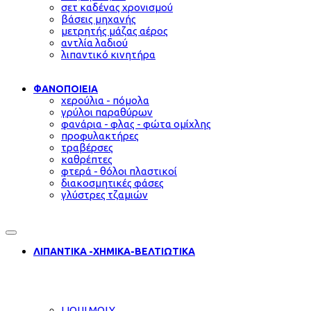
σετ καδένας χρονισμού
βάσεις μηχανής
μετρητής μάζας αέρος
αντλία λαδιού
λιπαντικό κινητήρα
ΦΑΝΟΠΟΙΕΙΑ
χερούλια - πόμολα
γρύλοι παραθύρων
φανάρια - φλας - φώτα ομίχλης
προφυλακτήρες
τραβέρσες
καθρέπτες
φτερά - θόλοι πλαστικοί
διακοσμητικές φάσες
γλύστρες τζαμιών
ΛΙΠΑΝΤΙΚΑ -ΧΗΜΙΚΑ-ΒΕΛΤΙΩΤΙΚΑ
LIQUI MOLY