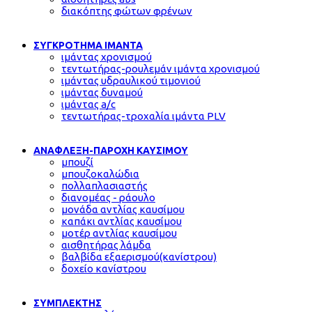
διακόπτης φώτων φρένων
ΣΥΓΚΡΟΤΗΜΑ ΙΜΑΝΤΑ
ιμάντας χρονισμού
τεντωτήρας-ρουλεμάν ιμάντα χρονισμού
ιμάντας υδραυλικού τιμονιού
ιμάντας δυναμού
ιμάντας a/c
τεντωτήρας-τροχαλία ιμάντα PLV
ΑΝΑΦΛΕΞΗ-ΠΑΡΟΧΗ ΚΑΥΣΙΜΟΥ
μπουζί
μπουζοκαλώδια
πολλαπλασιαστής
διανομέας - ράουλο
μονάδα αντλίας καυσίμου
καπάκι αντλίας καυσίμου
μοτέρ αντλίας καυσίμου
αισθητήρας λάμδα
βαλβίδα εξαερισμού(κανίστρου)
δοχείο κανίστρου
ΣΥΜΠΛΕΚΤΗΣ