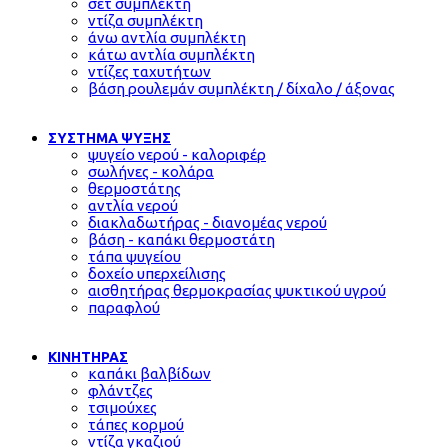
σετ συμπλέκτη
ντίζα συμπλέκτη
άνω αντλία συμπλέκτη
κάτω αντλία συμπλέκτη
ντίζες ταχυτήτων
βάση ρουλεμάν συμπλέκτη / δίχαλο / άξονας
ΣΥΣΤΗΜΑ ΨΥΞΗΣ
ψυγείο νερού - καλοριφέρ
σωλήνες - κολάρα
θερμοστάτης
αντλία νερού
διακλαδωτήρας - διανομέας νερού
βάση - καπάκι θερμοστάτη
τάπα ψυγείου
δοχείο υπερχείλισης
αισθητήρας θερμοκρασίας ψυκτικού υγρού
παραφλού
ΚΙΝΗΤΗΡΑΣ
καπάκι βαλβίδων
φλάντζες
τσιμούχες
τάπες κορμού
ντίζα γκαζιού