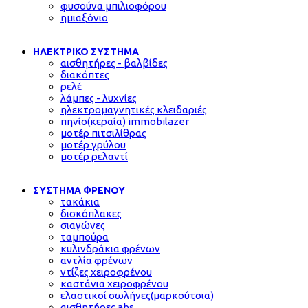
φυσούνα μπιλιοφόρου
ημιαξόνιο
ΗΛΕΚΤΡΙΚΟ ΣΥΣΤΗΜΑ
αισθητήρες - βαλβίδες
διακόπτες
ρελέ
λάμπες - λυχνίες
ηλεκτρομαγνητικές κλειδαριές
πηνίο(κεραία) immobilazer
μοτέρ πιτσιλίθρας
μοτέρ γρύλου
μοτέρ ρελαντί
ΣΥΣΤΗΜΑ ΦΡΕΝΟΥ
τακάκια
δισκόπλακες
σιαγώνες
ταμπούρα
κυλινδράκια φρένων
αντλία φρένων
ντίζες χειροφρένου
καστάνια χειροφρένου
ελαστικοί σωλήνες(μαρκούτσια)
αισθητήρες abs