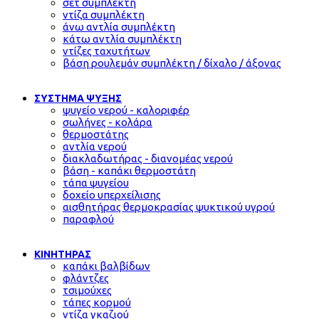
σετ συμπλέκτη
ντίζα συμπλέκτη
άνω αντλία συμπλέκτη
κάτω αντλία συμπλέκτη
ντίζες ταχυτήτων
βάση ρουλεμάν συμπλέκτη / δίχαλο / άξονας
ΣΥΣΤΗΜΑ ΨΥΞΗΣ
ψυγείο νερού - καλοριφέρ
σωλήνες - κολάρα
θερμοστάτης
αντλία νερού
διακλαδωτήρας - διανομέας νερού
βάση - καπάκι θερμοστάτη
τάπα ψυγείου
δοχείο υπερχείλισης
αισθητήρας θερμοκρασίας ψυκτικού υγρού
παραφλού
ΚΙΝΗΤΗΡΑΣ
καπάκι βαλβίδων
φλάντζες
τσιμούχες
τάπες κορμού
ντίζα γκαζιού