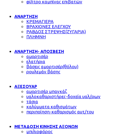
φίλτρο καμπίνας επιβατών
ΑΝΑΡΤΗΣΗ
ΚΡΕΜΑΓΙΕΡΑ
ΒΡΑΧΙΟΝΕΣ ΕΛΕΓΧΟΥ
ΡΑΒΔΟΣ ΣΤΡΕΨΗΣ(ΖΥΓΑΡΙΑ)
ΠΛΗΜΝΗ
ΑΝΑΡΤΗΣΗ- ΑΠΟΣΒΕΣΗ
αμορτισέρ
ελατήρια
βάσεις αμορτισέρ(θόλου)
ρουλεμάν βάσης
ΑΞΕΣΟΥΑΡ
αμορτισέρ μπαγκάζ
υαλοκαθαριστήρες-δοχεία υαλ/ρων
τάσια
καλύμματα καθισμάτων
περιποίηση-καθαρισμός αυτ/του
ΜΕΤΑΔΟΣΗ ΚΙΝΗΣΗΣ ΑΞΟΝΩΝ
μπιλιοφόρος