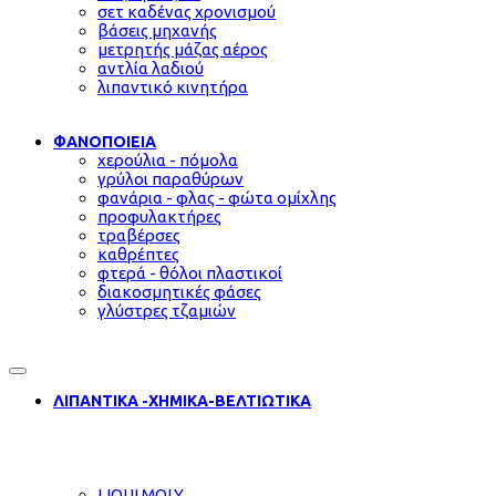
σετ καδένας χρονισμού
βάσεις μηχανής
μετρητής μάζας αέρος
αντλία λαδιού
λιπαντικό κινητήρα
ΦΑΝΟΠΟΙΕΙΑ
χερούλια - πόμολα
γρύλοι παραθύρων
φανάρια - φλας - φώτα ομίχλης
προφυλακτήρες
τραβέρσες
καθρέπτες
φτερά - θόλοι πλαστικοί
διακοσμητικές φάσες
γλύστρες τζαμιών
ΛΙΠΑΝΤΙΚΑ -ΧΗΜΙΚΑ-ΒΕΛΤΙΩΤΙΚΑ
LIQUI MOLY