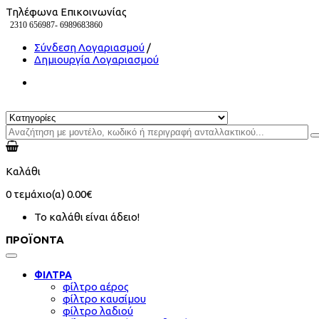
Τηλέφωνα Επικοινωνίας
2310 656987-
6989683860
Σύνδεση Λογαριασμού
/
Δημιουργία Λογαριασμού
Καλάθι
0
τεμάχιο(α)
0.00€
Το καλάθι είναι άδειο!
ΠΡΟΪΟΝΤΑ
ΦΙΛΤΡΑ
φίλτρο αέρος
φίλτρο καυσίμου
φίλτρο λαδιού