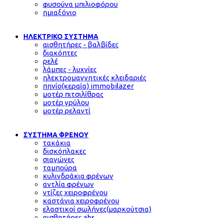
φυσούνα μπιλιοφόρου
ημιαξόνιο
ΗΛΕΚΤΡΙΚΟ ΣΥΣΤΗΜΑ
αισθητήρες - βαλβίδες
διακόπτες
ρελέ
λάμπες - λυχνίες
ηλεκτρομαγνητικές κλειδαριές
πηνίο(κεραία) immobilazer
μοτέρ πιτσιλίθρας
μοτέρ γρύλου
μοτέρ ρελαντί
ΣΥΣΤΗΜΑ ΦΡΕΝΟΥ
τακάκια
δισκόπλακες
σιαγώνες
ταμπούρα
κυλινδράκια φρένων
αντλία φρένων
ντίζες χειροφρένου
καστάνια χειροφρένου
ελαστικοί σωλήνες(μαρκούτσια)
αισθητήρες abs