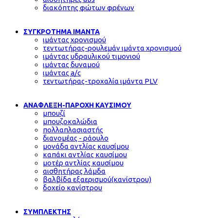
διακόπτης φώτων φρένων
ΣΥΓΚΡΟΤΗΜΑ ΙΜΑΝΤΑ
ιμάντας χρονισμού
τεντωτήρας-ρουλεμάν ιμάντα χρονισμού
ιμάντας υδραυλικού τιμονιού
ιμάντας δυναμού
ιμάντας a/c
τεντωτήρας-τροχαλία ιμάντα PLV
ΑΝΑΦΛΕΞΗ-ΠΑΡΟΧΗ ΚΑΥΣΙΜΟΥ
μπουζί
μπουζοκαλώδια
πολλαπλασιαστής
διανομέας - ράουλο
μονάδα αντλίας καυσίμου
καπάκι αντλίας καυσίμου
μοτέρ αντλίας καυσίμου
αισθητήρας λάμδα
βαλβίδα εξαερισμού(κανίστρου)
δοχείο κανίστρου
ΣΥΜΠΛΕΚΤΗΣ