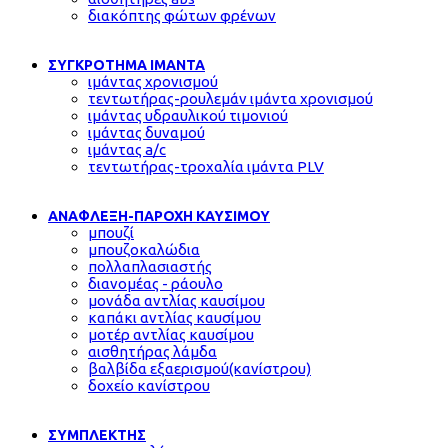
διακόπτης φώτων φρένων
ΣΥΓΚΡΟΤΗΜΑ ΙΜΑΝΤΑ
ιμάντας χρονισμού
τεντωτήρας-ρουλεμάν ιμάντα χρονισμού
ιμάντας υδραυλικού τιμονιού
ιμάντας δυναμού
ιμάντας a/c
τεντωτήρας-τροχαλία ιμάντα PLV
ΑΝΑΦΛΕΞΗ-ΠΑΡΟΧΗ ΚΑΥΣΙΜΟΥ
μπουζί
μπουζοκαλώδια
πολλαπλασιαστής
διανομέας - ράουλο
μονάδα αντλίας καυσίμου
καπάκι αντλίας καυσίμου
μοτέρ αντλίας καυσίμου
αισθητήρας λάμδα
βαλβίδα εξαερισμού(κανίστρου)
δοχείο κανίστρου
ΣΥΜΠΛΕΚΤΗΣ