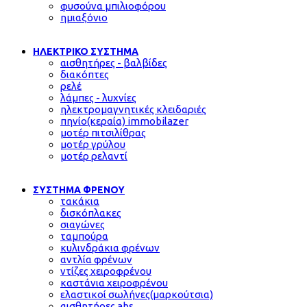
φυσούνα μπιλιοφόρου
ημιαξόνιο
ΗΛΕΚΤΡΙΚΟ ΣΥΣΤΗΜΑ
αισθητήρες - βαλβίδες
διακόπτες
ρελέ
λάμπες - λυχνίες
ηλεκτρομαγνητικές κλειδαριές
πηνίο(κεραία) immobilazer
μοτέρ πιτσιλίθρας
μοτέρ γρύλου
μοτέρ ρελαντί
ΣΥΣΤΗΜΑ ΦΡΕΝΟΥ
τακάκια
δισκόπλακες
σιαγώνες
ταμπούρα
κυλινδράκια φρένων
αντλία φρένων
ντίζες χειροφρένου
καστάνια χειροφρένου
ελαστικοί σωλήνες(μαρκούτσια)
αισθητήρες abs