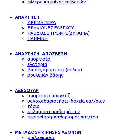
φίλτρο καμπίνας επιβατών
ΑΝΑΡΤΗΣΗ
ΚΡΕΜΑΓΙΕΡΑ
ΒΡΑΧΙΟΝΕΣ ΕΛΕΓΧΟΥ
ΡΑΒΔΟΣ ΣΤΡΕΨΗΣ(ΖΥΓΑΡΙΑ)
ΠΛΗΜΝΗ
ΑΝΑΡΤΗΣΗ- ΑΠΟΣΒΕΣΗ
αμορτισέρ
ελατήρια
βάσεις αμορτισέρ(θόλου)
ρουλεμάν βάσης
ΑΞΕΣΟΥΑΡ
αμορτισέρ μπαγκάζ
υαλοκαθαριστήρες-δοχεία υαλ/ρων
τάσια
καλύμματα καθισμάτων
περιποίηση-καθαρισμός αυτ/του
ΜΕΤΑΔΟΣΗ ΚΙΝΗΣΗΣ ΑΞΟΝΩΝ
μπιλιοφόρος