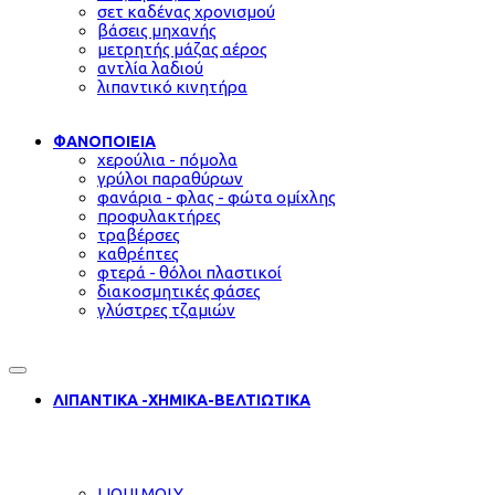
σετ καδένας χρονισμού
βάσεις μηχανής
μετρητής μάζας αέρος
αντλία λαδιού
λιπαντικό κινητήρα
ΦΑΝΟΠΟΙΕΙΑ
χερούλια - πόμολα
γρύλοι παραθύρων
φανάρια - φλας - φώτα ομίχλης
προφυλακτήρες
τραβέρσες
καθρέπτες
φτερά - θόλοι πλαστικοί
διακοσμητικές φάσες
γλύστρες τζαμιών
ΛΙΠΑΝΤΙΚΑ -ΧΗΜΙΚΑ-ΒΕΛΤΙΩΤΙΚΑ
LIQUI MOLY