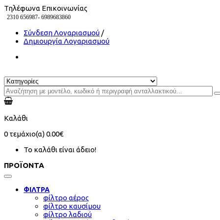
Τηλέφωνα Επικοινωνίας
2310 656987-
6989683860
Σύνδεση Λογαριασμού
/
Δημιουργία Λογαριασμού
Καλάθι
0
τεμάχιο(α)
0.00€
Το καλάθι είναι άδειο!
ΠΡΟΪΟΝΤΑ
ΦΙΛΤΡΑ
φίλτρο αέρος
φίλτρο καυσίμου
φίλτρο λαδιού