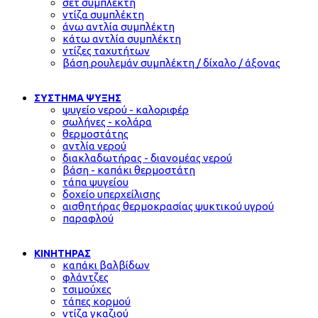
σετ συμπλέκτη
ντίζα συμπλέκτη
άνω αντλία συμπλέκτη
κάτω αντλία συμπλέκτη
ντίζες ταχυτήτων
βάση ρουλεμάν συμπλέκτη / δίχαλο / άξονας
ΣΥΣΤΗΜΑ ΨΥΞΗΣ
ψυγείο νερού - καλοριφέρ
σωλήνες - κολάρα
θερμοστάτης
αντλία νερού
διακλαδωτήρας - διανομέας νερού
βάση - καπάκι θερμοστάτη
τάπα ψυγείου
δοχείο υπερχείλισης
αισθητήρας θερμοκρασίας ψυκτικού υγρού
παραφλού
ΚΙΝΗΤΗΡΑΣ
καπάκι βαλβίδων
φλάντζες
τσιμούχες
τάπες κορμού
ντίζα γκαζιού