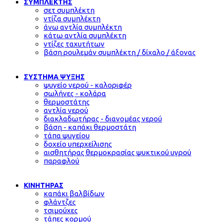
ΣΥΜΠΛΕΚΤΗΣ
σετ συμπλέκτη
ντίζα συμπλέκτη
άνω αντλία συμπλέκτη
κάτω αντλία συμπλέκτη
ντίζες ταχυτήτων
βάση ρουλεμάν συμπλέκτη / δίχαλο / άξονας
ΣΥΣΤΗΜΑ ΨΥΞΗΣ
ψυγείο νερού - καλοριφέρ
σωλήνες - κολάρα
θερμοστάτης
αντλία νερού
διακλαδωτήρας - διανομέας νερού
βάση - καπάκι θερμοστάτη
τάπα ψυγείου
δοχείο υπερχείλισης
αισθητήρας θερμοκρασίας ψυκτικού υγρού
παραφλού
ΚΙΝΗΤΗΡΑΣ
καπάκι βαλβίδων
φλάντζες
τσιμούχες
τάπες κορμού