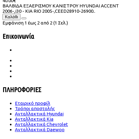
40.00€
ΒΑΛΒΙΔΑ ΕΞΑΕΡΙΣΜΟΥ ΚΑΝΙΣΤΡΟΥ HYUNDAI ACCENT
2006-,i30 - KIA RIO 2005-,CEED28910-26900..
Καλάθι
Εμφάνιση 1 έως 2 από 2 (1 Σελ.)
Επικοινωνία
Ιατρού Γωγούση 65 Β Σταυρούπολη
TK.564 30 Θεσσαλονίκη
2310 656987- 6989683860
konst.dimitriades@gmail.com
Δευ -Παρ | 09.00-18.00
Σάββατο | 09.00-14.00
ΠΛΗΡΟΦΟΡΙΕΣ
Εταιρικό προφίλ
Τρόποι αποστολής
Ανταλλακτικά Hyundai
Ανταλλακτικά Kia
Ανταλλακτικά Chevrolet
Ανταλλακτικά Daewoo