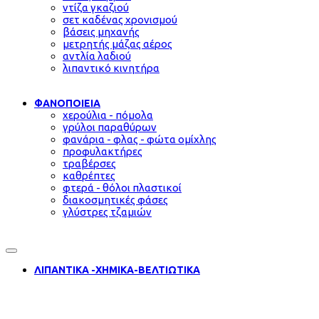
ντίζα γκαζιού
σετ καδένας χρονισμού
βάσεις μηχανής
μετρητής μάζας αέρος
αντλία λαδιού
λιπαντικό κινητήρα
ΦΑΝΟΠΟΙΕΙΑ
χερούλια - πόμολα
γρύλοι παραθύρων
φανάρια - φλας - φώτα ομίχλης
προφυλακτήρες
τραβέρσες
καθρέπτες
φτερά - θόλοι πλαστικοί
διακοσμητικές φάσες
γλύστρες τζαμιών
ΛΙΠΑΝΤΙΚΑ -ΧΗΜΙΚΑ-ΒΕΛΤΙΩΤΙΚΑ