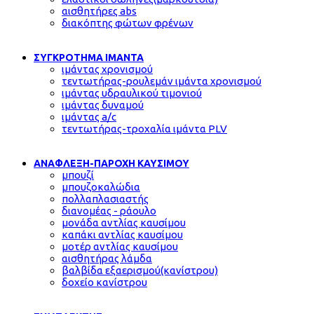
αισθητήρες abs
διακόπτης φώτων φρένων
ΣΥΓΚΡΟΤΗΜΑ ΙΜΑΝΤΑ
ιμάντας χρονισμού
τεντωτήρας-ρουλεμάν ιμάντα χρονισμού
ιμάντας υδραυλικού τιμονιού
ιμάντας δυναμού
ιμάντας a/c
τεντωτήρας-τροχαλία ιμάντα PLV
ΑΝΑΦΛΕΞΗ-ΠΑΡΟΧΗ ΚΑΥΣΙΜΟΥ
μπουζί
μπουζοκαλώδια
πολλαπλασιαστής
διανομέας - ράουλο
μονάδα αντλίας καυσίμου
καπάκι αντλίας καυσίμου
μοτέρ αντλίας καυσίμου
αισθητήρας λάμδα
βαλβίδα εξαερισμού(κανίστρου)
δοχείο κανίστρου