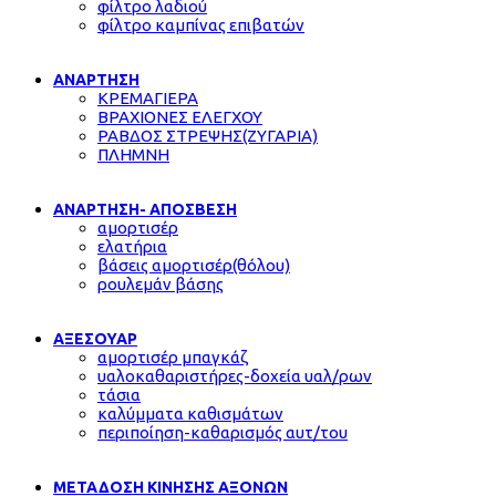
φίλτρο λαδιού
φίλτρο καμπίνας επιβατών
ΑΝΑΡΤΗΣΗ
ΚΡΕΜΑΓΙΕΡΑ
ΒΡΑΧΙΟΝΕΣ ΕΛΕΓΧΟΥ
ΡΑΒΔΟΣ ΣΤΡΕΨΗΣ(ΖΥΓΑΡΙΑ)
ΠΛΗΜΝΗ
ΑΝΑΡΤΗΣΗ- ΑΠΟΣΒΕΣΗ
αμορτισέρ
ελατήρια
βάσεις αμορτισέρ(θόλου)
ρουλεμάν βάσης
ΑΞΕΣΟΥΑΡ
αμορτισέρ μπαγκάζ
υαλοκαθαριστήρες-δοχεία υαλ/ρων
τάσια
καλύμματα καθισμάτων
περιποίηση-καθαρισμός αυτ/του
ΜΕΤΑΔΟΣΗ ΚΙΝΗΣΗΣ ΑΞΟΝΩΝ