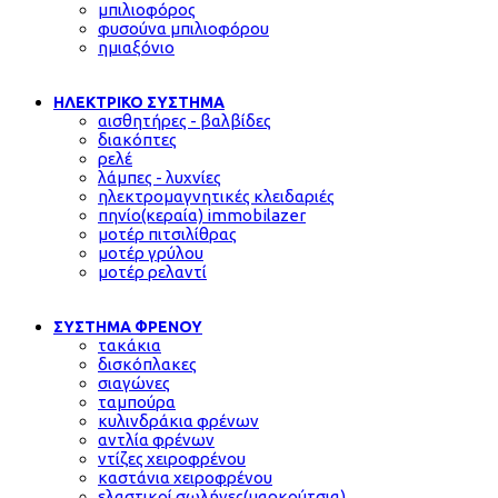
μπιλιοφόρος
φυσούνα μπιλιοφόρου
ημιαξόνιο
ΗΛΕΚΤΡΙΚΟ ΣΥΣΤΗΜΑ
αισθητήρες - βαλβίδες
διακόπτες
ρελέ
λάμπες - λυχνίες
ηλεκτρομαγνητικές κλειδαριές
πηνίο(κεραία) immobilazer
μοτέρ πιτσιλίθρας
μοτέρ γρύλου
μοτέρ ρελαντί
ΣΥΣΤΗΜΑ ΦΡΕΝΟΥ
τακάκια
δισκόπλακες
σιαγώνες
ταμπούρα
κυλινδράκια φρένων
αντλία φρένων
ντίζες χειροφρένου
καστάνια χειροφρένου
ελαστικοί σωλήνες(μαρκούτσια)