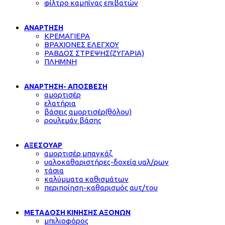
φίλτρο καμπίνας επιβατών
ΑΝΑΡΤΗΣΗ
ΚΡΕΜΑΓΙΕΡΑ
ΒΡΑΧΙΟΝΕΣ ΕΛΕΓΧΟΥ
ΡΑΒΔΟΣ ΣΤΡΕΨΗΣ(ΖΥΓΑΡΙΑ)
ΠΛΗΜΝΗ
ΑΝΑΡΤΗΣΗ- ΑΠΟΣΒΕΣΗ
αμορτισέρ
ελατήρια
βάσεις αμορτισέρ(θόλου)
ρουλεμάν βάσης
ΑΞΕΣΟΥΑΡ
αμορτισέρ μπαγκάζ
υαλοκαθαριστήρες-δοχεία υαλ/ρων
τάσια
καλύμματα καθισμάτων
περιποίηση-καθαρισμός αυτ/του
ΜΕΤΑΔΟΣΗ ΚΙΝΗΣΗΣ ΑΞΟΝΩΝ
μπιλιοφόρος