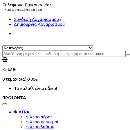
Τηλέφωνα Επικοινωνίας
2310 656987-
6989683860
Σύνδεση Λογαριασμού
/
Δημιουργία Λογαριασμού
Καλάθι
0
τεμάχιο(α)
0.00€
Το καλάθι είναι άδειο!
ΠΡΟΪΟΝΤΑ
ΦΙΛΤΡΑ
φίλτρο αέρος
φίλτρο καυσίμου
φίλτρο λαδιού