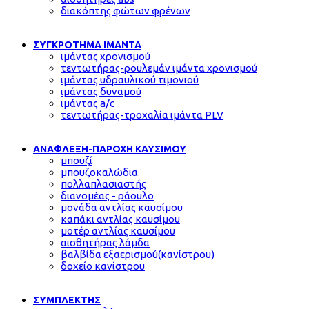
διακόπτης φώτων φρένων
ΣΥΓΚΡΟΤΗΜΑ ΙΜΑΝΤΑ
ιμάντας χρονισμού
τεντωτήρας-ρουλεμάν ιμάντα χρονισμού
ιμάντας υδραυλικού τιμονιού
ιμάντας δυναμού
ιμάντας a/c
τεντωτήρας-τροχαλία ιμάντα PLV
ΑΝΑΦΛΕΞΗ-ΠΑΡΟΧΗ ΚΑΥΣΙΜΟΥ
μπουζί
μπουζοκαλώδια
πολλαπλασιαστής
διανομέας - ράουλο
μονάδα αντλίας καυσίμου
καπάκι αντλίας καυσίμου
μοτέρ αντλίας καυσίμου
αισθητήρας λάμδα
βαλβίδα εξαερισμού(κανίστρου)
δοχείο κανίστρου
ΣΥΜΠΛΕΚΤΗΣ