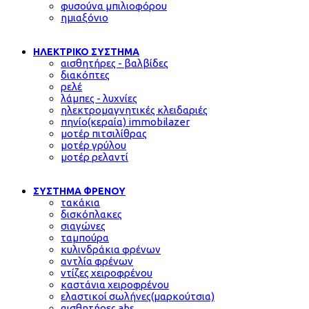
φυσούνα μπιλιοφόρου
ημιαξόνιο
ΗΛΕΚΤΡΙΚΟ ΣΥΣΤΗΜΑ
αισθητήρες - βαλβίδες
διακόπτες
ρελέ
λάμπες - λυχνίες
ηλεκτρομαγνητικές κλειδαριές
πηνίο(κεραία) immobilazer
μοτέρ πιτσιλίθρας
μοτέρ γρύλου
μοτέρ ρελαντί
ΣΥΣΤΗΜΑ ΦΡΕΝΟΥ
τακάκια
δισκόπλακες
σιαγώνες
ταμπούρα
κυλινδράκια φρένων
αντλία φρένων
ντίζες χειροφρένου
καστάνια χειροφρένου
ελαστικοί σωλήνες(μαρκούτσια)
αισθητήρες abs