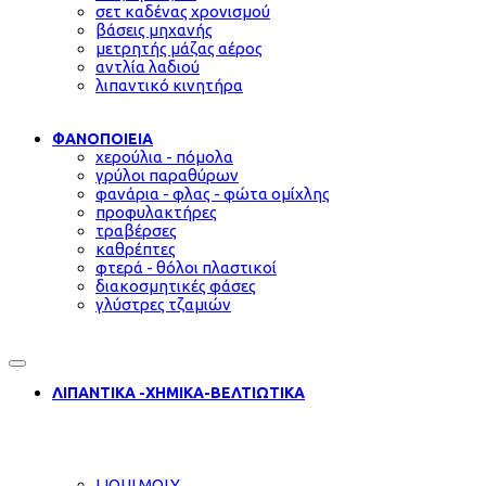
σετ καδένας χρονισμού
βάσεις μηχανής
μετρητής μάζας αέρος
αντλία λαδιού
λιπαντικό κινητήρα
ΦΑΝΟΠΟΙΕΙΑ
χερούλια - πόμολα
γρύλοι παραθύρων
φανάρια - φλας - φώτα ομίχλης
προφυλακτήρες
τραβέρσες
καθρέπτες
φτερά - θόλοι πλαστικοί
διακοσμητικές φάσες
γλύστρες τζαμιών
ΛΙΠΑΝΤΙΚΑ -ΧΗΜΙΚΑ-ΒΕΛΤΙΩΤΙΚΑ
LIQUI MOLY