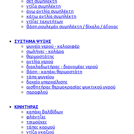
σετ συμπλέκτη
ντίζα συμπλέκτη
άνω αντλία συμπλέκτη
κάτω αντλία συμπλέκτη
ντίζες ταχυτήτων
βάση ρουλεμάν συμπλέκτη / δίχαλο / άξονας
ΣΥΣΤΗΜΑ ΨΥΞΗΣ
ψυγείο νερού - καλοριφέρ
σωλήνες - κολάρα
θερμοστάτης
αντλία νερού
διακλαδωτήρας - διανομέας νερού
βάση - καπάκι θερμοστάτη
τάπα ψυγείου
δοχείο υπερχείλισης
αισθητήρας θερμοκρασίας ψυκτικού υγρού
παραφλού
ΚΙΝΗΤΗΡΑΣ
καπάκι βαλβίδων
φλάντζες
τσιμούχες
τάπες κορμού
ντίζα γκαζιού