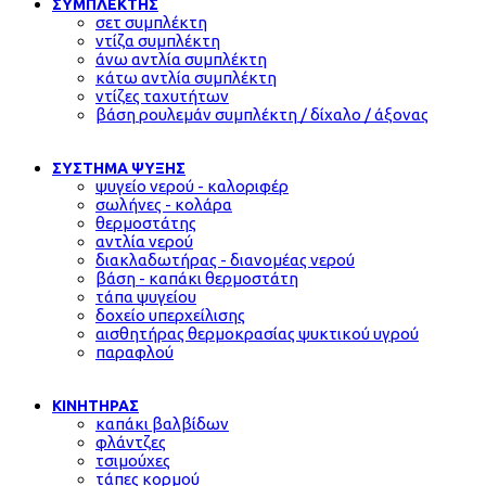
ΣΥΜΠΛΕΚΤΗΣ
σετ συμπλέκτη
ντίζα συμπλέκτη
άνω αντλία συμπλέκτη
κάτω αντλία συμπλέκτη
ντίζες ταχυτήτων
βάση ρουλεμάν συμπλέκτη / δίχαλο / άξονας
ΣΥΣΤΗΜΑ ΨΥΞΗΣ
ψυγείο νερού - καλοριφέρ
σωλήνες - κολάρα
θερμοστάτης
αντλία νερού
διακλαδωτήρας - διανομέας νερού
βάση - καπάκι θερμοστάτη
τάπα ψυγείου
δοχείο υπερχείλισης
αισθητήρας θερμοκρασίας ψυκτικού υγρού
παραφλού
ΚΙΝΗΤΗΡΑΣ
καπάκι βαλβίδων
φλάντζες
τσιμούχες
τάπες κορμού