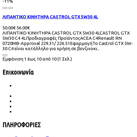
-11%
ΛΙΠΑΝΤΙΚΟ ΚΙΝΗΤΗΡΑ CASTROL GTX 5W30 4L
50.00€
56.00€
ΛΙΠΑΝΤΙΚΟ ΚΙΝΗΤΗΡΑ CASTROL GTX 5W30 4LCASTROL GTX
5W30 C4 4LΠροδιαγραφές ΠροϊόντοςACEA C4Renault RN
0720MB-Approval 229.31/ 226.51ΕφαρμογήΤο Castrol GTX 5W-
30 C4 είναι κατάλληλο για χρήση σε βενζινοκι..
Εμφάνιση 1 έως 10 από 10 (1 Σελ.)
Επικοινωνία
Ιατρού Γωγούση 65 Β Σταυρούπολη
TK.564 30 Θεσσαλονίκη
2310 656987- 6989683860
konst.dimitriades@gmail.com
Δευ -Παρ | 09.00-18.00
Σάββατο | 09.00-14.00
ΠΛΗΡΟΦΟΡΙΕΣ