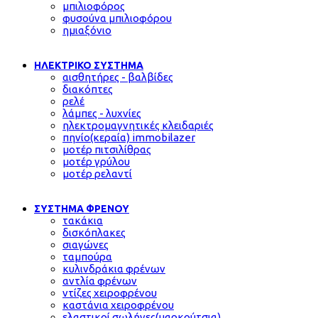
μπιλιοφόρος
φυσούνα μπιλιοφόρου
ημιαξόνιο
ΗΛΕΚΤΡΙΚΟ ΣΥΣΤΗΜΑ
αισθητήρες - βαλβίδες
διακόπτες
ρελέ
λάμπες - λυχνίες
ηλεκτρομαγνητικές κλειδαριές
πηνίο(κεραία) immobilazer
μοτέρ πιτσιλίθρας
μοτέρ γρύλου
μοτέρ ρελαντί
ΣΥΣΤΗΜΑ ΦΡΕΝΟΥ
τακάκια
δισκόπλακες
σιαγώνες
ταμπούρα
κυλινδράκια φρένων
αντλία φρένων
ντίζες χειροφρένου
καστάνια χειροφρένου
ελαστικοί σωλήνες(μαρκούτσια)