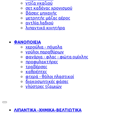
ντίζα γκαζιού
σετ καδένας χρονισμού
βάσεις μηχανής
μετρητής μάζας αέρος
αντλία λαδιού
λιπαντικό κινητήρα
ΦΑΝΟΠΟΙΕΙΑ
χερούλια - πόμολα
γρύλοι παραθύρων
φανάρια - φλας - φώτα ομίχλης
προφυλακτήρες
τραβέρσες
καθρέπτες
φτερά - θόλοι πλαστικοί
διακοσμητικές φάσες
γλύστρες τζαμιών
ΛΙΠΑΝΤΙΚΑ -ΧΗΜΙΚΑ-ΒΕΛΤΙΩΤΙΚΑ