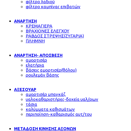
φίλτρο λαδιού
φίλτρο καμπίνας επιβατών
ΑΝΑΡΤΗΣΗ
ΚΡΕΜΑΓΙΕΡΑ
ΒΡΑΧΙΟΝΕΣ ΕΛΕΓΧΟΥ
ΡΑΒΔΟΣ ΣΤΡΕΨΗΣ(ΖΥΓΑΡΙΑ)
ΠΛΗΜΝΗ
ΑΝΑΡΤΗΣΗ- ΑΠΟΣΒΕΣΗ
αμορτισέρ
ελατήρια
βάσεις αμορτισέρ(θόλου)
ρουλεμάν βάσης
ΑΞΕΣΟΥΑΡ
αμορτισέρ μπαγκάζ
υαλοκαθαριστήρες-δοχεία υαλ/ρων
τάσια
καλύμματα καθισμάτων
περιποίηση-καθαρισμός αυτ/του
ΜΕΤΑΔΟΣΗ ΚΙΝΗΣΗΣ ΑΞΟΝΩΝ