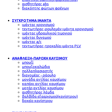
αισθητήρες abs
διακόπτης φώτων φρένων
ΣΥΓΚΡΟΤΗΜΑ ΙΜΑΝΤΑ
ιμάντας χρονισμού
τεντωτήρας-ρουλεμάν ιμάντα χρονισμού
ιμάντας υδραυλικού τιμονιού
ιμάντας δυναμού
ιμάντας a/c
τεντωτήρας-τροχαλία ιμάντα PLV
ΑΝΑΦΛΕΞΗ-ΠΑΡΟΧΗ ΚΑΥΣΙΜΟΥ
μπουζί
μπουζοκαλώδια
πολλαπλασιαστής
διανομέας - ράουλο
μονάδα αντλίας καυσίμου
καπάκι αντλίας καυσίμου
μοτέρ αντλίας καυσίμου
αισθητήρας λάμδα
βαλβίδα εξαερισμού(κανίστρου)
δοχείο κανίστρου