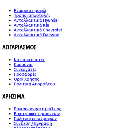
Εταιρικό προφίλ
Τρόποι αποστολής
Ανταλλακτικά Hyundai
Ανταλλακτικά Kia
Ανταλλακτικά Chevrolet
Ανταλλακτικά Daewoo
ΛΟΓΑΡΙΑΣΜΟΣ
Κατασκευαστές
Κουπόνια
Συνεργάτες
Προσφορές
Όροι Χρήσης
Πολιτική Απορρήτου
ΧΡΗΣΙΜΑ
Επικοινωνήστε μαζί μας
Επιστροφές προϊόντων
Πολιτική επιστροφών
Σύνδεση / Εγγραφή