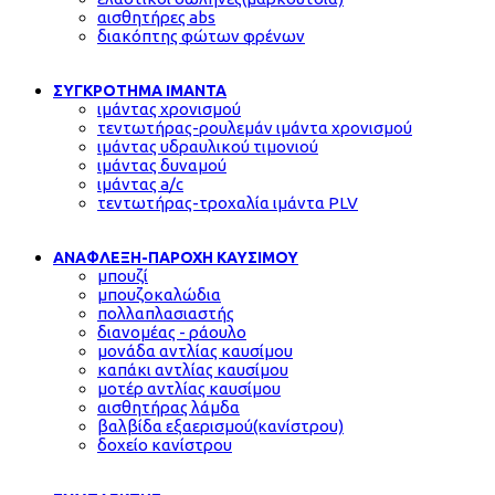
αισθητήρες abs
διακόπτης φώτων φρένων
ΣΥΓΚΡΟΤΗΜΑ ΙΜΑΝΤΑ
ιμάντας χρονισμού
τεντωτήρας-ρουλεμάν ιμάντα χρονισμού
ιμάντας υδραυλικού τιμονιού
ιμάντας δυναμού
ιμάντας a/c
τεντωτήρας-τροχαλία ιμάντα PLV
ΑΝΑΦΛΕΞΗ-ΠΑΡΟΧΗ ΚΑΥΣΙΜΟΥ
μπουζί
μπουζοκαλώδια
πολλαπλασιαστής
διανομέας - ράουλο
μονάδα αντλίας καυσίμου
καπάκι αντλίας καυσίμου
μοτέρ αντλίας καυσίμου
αισθητήρας λάμδα
βαλβίδα εξαερισμού(κανίστρου)
δοχείο κανίστρου