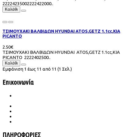
22224235002222422000..
Καλάθι
ΤΣΙΜΟΥΧΑΚΙ ΒΑΛΒΙΔΩΝ HYUNDAI ATOS,GETZ 1.1cc,KIA
PICANTO
2.50€
ΤΣΙΜΟΥΧΑΚΙ ΒΑΛΒΙΔΩΝ HYUNDAI ATOS,GETZ 1.1cc,KIA
PICANTO 2222402500..
Καλάθι
Εμφάνιση 1 έως 11 από 11 (1 Σελ.)
Επικοινωνία
Ιατρού Γωγούση 65 Β Σταυρούπολη
TK.564 30 Θεσσαλονίκη
2310 656987- 6989683860
konst.dimitriades@gmail.com
Δευ -Παρ | 09.00-18.00
Σάββατο | 09.00-14.00
ΠΛΗΡΟΦΟΡΙΕΣ