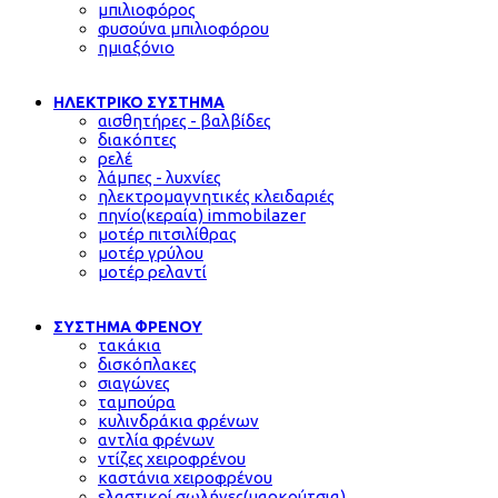
μπιλιοφόρος
φυσούνα μπιλιοφόρου
ημιαξόνιο
ΗΛΕΚΤΡΙΚΟ ΣΥΣΤΗΜΑ
αισθητήρες - βαλβίδες
διακόπτες
ρελέ
λάμπες - λυχνίες
ηλεκτρομαγνητικές κλειδαριές
πηνίο(κεραία) immobilazer
μοτέρ πιτσιλίθρας
μοτέρ γρύλου
μοτέρ ρελαντί
ΣΥΣΤΗΜΑ ΦΡΕΝΟΥ
τακάκια
δισκόπλακες
σιαγώνες
ταμπούρα
κυλινδράκια φρένων
αντλία φρένων
ντίζες χειροφρένου
καστάνια χειροφρένου
ελαστικοί σωλήνες(μαρκούτσια)