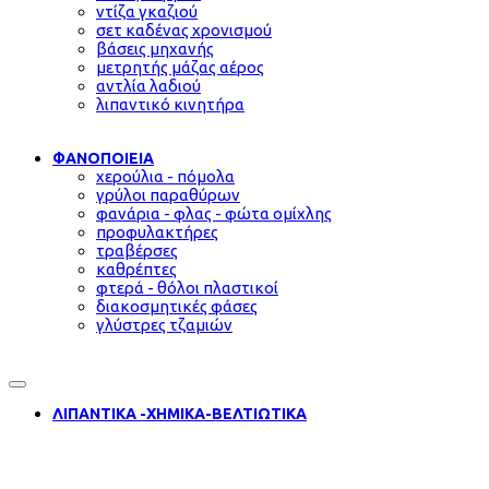
ντίζα γκαζιού
σετ καδένας χρονισμού
βάσεις μηχανής
μετρητής μάζας αέρος
αντλία λαδιού
λιπαντικό κινητήρα
ΦΑΝΟΠΟΙΕΙΑ
χερούλια - πόμολα
γρύλοι παραθύρων
φανάρια - φλας - φώτα ομίχλης
προφυλακτήρες
τραβέρσες
καθρέπτες
φτερά - θόλοι πλαστικοί
διακοσμητικές φάσες
γλύστρες τζαμιών
ΛΙΠΑΝΤΙΚΑ -ΧΗΜΙΚΑ-ΒΕΛΤΙΩΤΙΚΑ