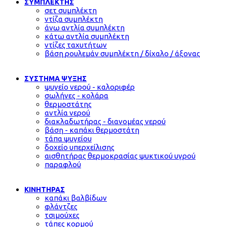
ΣΥΜΠΛΕΚΤΗΣ
σετ συμπλέκτη
ντίζα συμπλέκτη
άνω αντλία συμπλέκτη
κάτω αντλία συμπλέκτη
ντίζες ταχυτήτων
βάση ρουλεμάν συμπλέκτη / δίχαλο / άξονας
ΣΥΣΤΗΜΑ ΨΥΞΗΣ
ψυγείο νερού - καλοριφέρ
σωλήνες - κολάρα
θερμοστάτης
αντλία νερού
διακλαδωτήρας - διανομέας νερού
βάση - καπάκι θερμοστάτη
τάπα ψυγείου
δοχείο υπερχείλισης
αισθητήρας θερμοκρασίας ψυκτικού υγρού
παραφλού
ΚΙΝΗΤΗΡΑΣ
καπάκι βαλβίδων
φλάντζες
τσιμούχες
τάπες κορμού