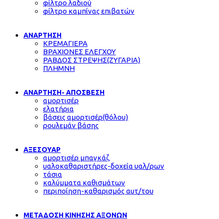
φίλτρο λαδιού
φίλτρο καμπίνας επιβατών
ΑΝΑΡΤΗΣΗ
ΚΡΕΜΑΓΙΕΡΑ
ΒΡΑΧΙΟΝΕΣ ΕΛΕΓΧΟΥ
ΡΑΒΔΟΣ ΣΤΡΕΨΗΣ(ΖΥΓΑΡΙΑ)
ΠΛΗΜΝΗ
ΑΝΑΡΤΗΣΗ- ΑΠΟΣΒΕΣΗ
αμορτισέρ
ελατήρια
βάσεις αμορτισέρ(θόλου)
ρουλεμάν βάσης
ΑΞΕΣΟΥΑΡ
αμορτισέρ μπαγκάζ
υαλοκαθαριστήρες-δοχεία υαλ/ρων
τάσια
καλύμματα καθισμάτων
περιποίηση-καθαρισμός αυτ/του
ΜΕΤΑΔΟΣΗ ΚΙΝΗΣΗΣ ΑΞΟΝΩΝ