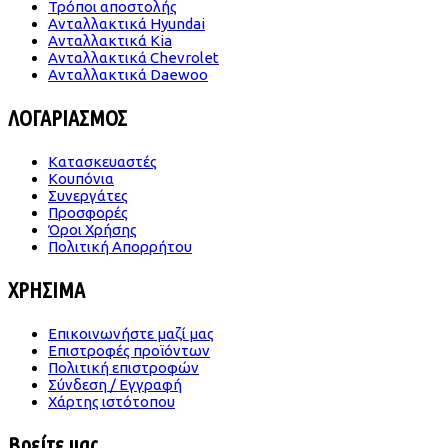
Τρόποι αποστολής
Ανταλλακτικά Hyundai
Ανταλλακτικά Kia
Ανταλλακτικά Chevrolet
Ανταλλακτικά Daewoo
ΛΟΓΑΡΙΑΣΜΟΣ
Κατασκευαστές
Κουπόνια
Συνεργάτες
Προσφορές
Όροι Χρήσης
Πολιτική Απορρήτου
ΧΡΗΣΙΜΑ
Επικοινωνήστε μαζί μας
Επιστροφές προϊόντων
Πολιτική επιστροφών
Σύνδεση / Εγγραφή
Χάρτης ιστότοπου
Βρείτε μας