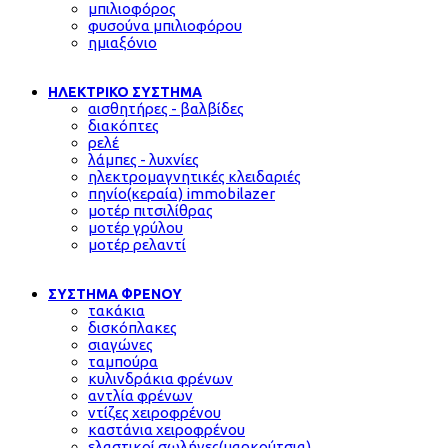
μπιλιοφόρος
φυσούνα μπιλιοφόρου
ημιαξόνιο
ΗΛΕΚΤΡΙΚΟ ΣΥΣΤΗΜΑ
αισθητήρες - βαλβίδες
διακόπτες
ρελέ
λάμπες - λυχνίες
ηλεκτρομαγνητικές κλειδαριές
πηνίο(κεραία) immobilazer
μοτέρ πιτσιλίθρας
μοτέρ γρύλου
μοτέρ ρελαντί
ΣΥΣΤΗΜΑ ΦΡΕΝΟΥ
τακάκια
δισκόπλακες
σιαγώνες
ταμπούρα
κυλινδράκια φρένων
αντλία φρένων
ντίζες χειροφρένου
καστάνια χειροφρένου
ελαστικοί σωλήνες(μαρκούτσια)