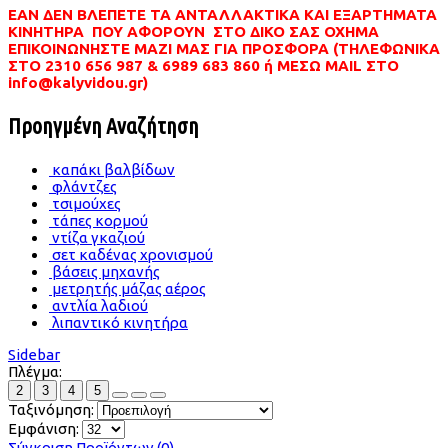
ΕΑΝ ΔΕΝ ΒΛΕΠΕΤΕ ΤΑ ΑΝΤΑΛΛΑΚΤΙΚΑ ΚΑΙ ΕΞΑΡΤΗΜΑΤΑ
ΚΙΝΗΤΗΡΑ ΠΟΥ ΑΦΟΡΟΥΝ ΣΤΟ ΔΙΚΟ ΣΑΣ ΟΧΗΜΑ
ΕΠΙΚΟΙΝΩΝΗΣΤΕ ΜΑΖΙ ΜΑΣ ΓΙΑ ΠΡΟΣΦΟΡΑ (ΤΗΛΕΦΩΝΙΚΑ
ΣΤΟ 2310 656 987 & 6989 683 860 ή ΜΕΣΩ MAIL ΣΤΟ
info@kalyvidou.gr)
Προηγμένη Αναζήτηση
καπάκι βαλβίδων
φλάντζες
τσιμούχες
τάπες κορμού
ντίζα γκαζιού
σετ καδένας χρονισμού
βάσεις μηχανής
μετρητής μάζας αέρος
αντλία λαδιού
λιπαντικό κινητήρα
Sidebar
Πλέγμα:
2
3
4
5
Ταξινόμηση:
Εμφάνιση:
Σύγκριση Προϊόντων (0)