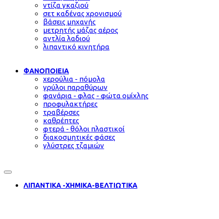
ντίζα γκαζιού
σετ καδένας χρονισμού
βάσεις μηχανής
μετρητής μάζας αέρος
αντλία λαδιού
λιπαντικό κινητήρα
ΦΑΝΟΠΟΙΕΙΑ
χερούλια - πόμολα
γρύλοι παραθύρων
φανάρια - φλας - φώτα ομίχλης
προφυλακτήρες
τραβέρσες
καθρέπτες
φτερά - θόλοι πλαστικοί
διακοσμητικές φάσες
γλύστρες τζαμιών
ΛΙΠΑΝΤΙΚΑ -ΧΗΜΙΚΑ-ΒΕΛΤΙΩΤΙΚΑ