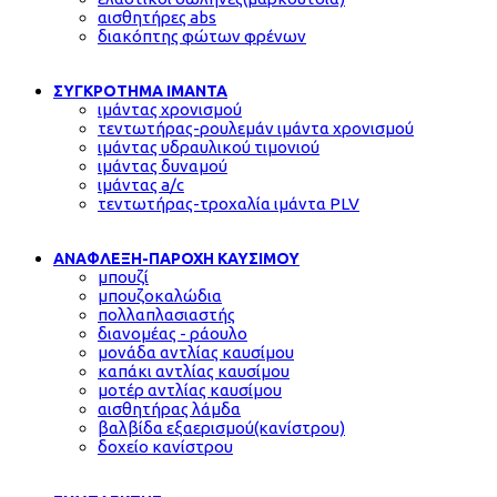
αισθητήρες abs
διακόπτης φώτων φρένων
ΣΥΓΚΡΟΤΗΜΑ ΙΜΑΝΤΑ
ιμάντας χρονισμού
τεντωτήρας-ρουλεμάν ιμάντα χρονισμού
ιμάντας υδραυλικού τιμονιού
ιμάντας δυναμού
ιμάντας a/c
τεντωτήρας-τροχαλία ιμάντα PLV
ΑΝΑΦΛΕΞΗ-ΠΑΡΟΧΗ ΚΑΥΣΙΜΟΥ
μπουζί
μπουζοκαλώδια
πολλαπλασιαστής
διανομέας - ράουλο
μονάδα αντλίας καυσίμου
καπάκι αντλίας καυσίμου
μοτέρ αντλίας καυσίμου
αισθητήρας λάμδα
βαλβίδα εξαερισμού(κανίστρου)
δοχείο κανίστρου