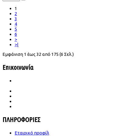
1
2
3
4
5
6
>
>|
Εμφάνιση 1 έως 32 από 175 (6 Σελ.)
Επικοινωνία
Ιατρού Γωγούση 65 Β Σταυρούπολη
TK.564 30 Θεσσαλονίκη
2310 656987- 6989683860
konst.dimitriades@gmail.com
Δευ -Παρ | 09.00-18.00
Σάββατο | 09.00-14.00
ΠΛΗΡΟΦΟΡΙΕΣ
Εταιρικό προφίλ