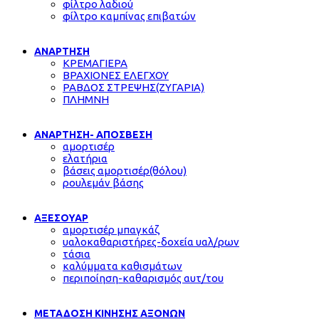
φίλτρο λαδιού
φίλτρο καμπίνας επιβατών
ΑΝΑΡΤΗΣΗ
ΚΡΕΜΑΓΙΕΡΑ
ΒΡΑΧΙΟΝΕΣ ΕΛΕΓΧΟΥ
ΡΑΒΔΟΣ ΣΤΡΕΨΗΣ(ΖΥΓΑΡΙΑ)
ΠΛΗΜΝΗ
ΑΝΑΡΤΗΣΗ- ΑΠΟΣΒΕΣΗ
αμορτισέρ
ελατήρια
βάσεις αμορτισέρ(θόλου)
ρουλεμάν βάσης
ΑΞΕΣΟΥΑΡ
αμορτισέρ μπαγκάζ
υαλοκαθαριστήρες-δοχεία υαλ/ρων
τάσια
καλύμματα καθισμάτων
περιποίηση-καθαρισμός αυτ/του
ΜΕΤΑΔΟΣΗ ΚΙΝΗΣΗΣ ΑΞΟΝΩΝ