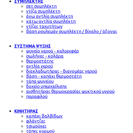
ΣΥΜΠΛΕΚΤΗΣ
σετ συμπλέκτη
ντίζα συμπλέκτη
άνω αντλία συμπλέκτη
κάτω αντλία συμπλέκτη
ντίζες ταχυτήτων
βάση ρουλεμάν συμπλέκτη / δίχαλο / άξονας
ΣΥΣΤΗΜΑ ΨΥΞΗΣ
ψυγείο νερού - καλοριφέρ
σωλήνες - κολάρα
θερμοστάτης
αντλία νερού
διακλαδωτήρας - διανομέας νερού
βάση - καπάκι θερμοστάτη
τάπα ψυγείου
δοχείο υπερχείλισης
αισθητήρας θερμοκρασίας ψυκτικού υγρού
παραφλού
ΚΙΝΗΤΗΡΑΣ
καπάκι βαλβίδων
φλάντζες
τσιμούχες
τάπες κορμού