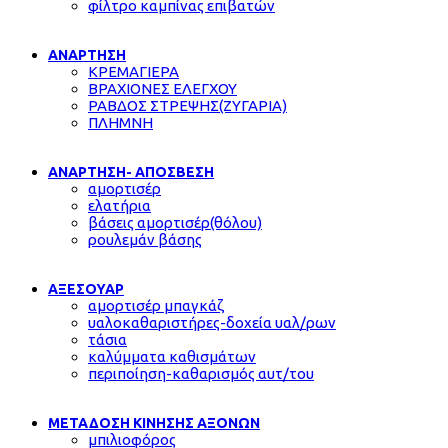
φίλτρο καμπίνας επιβατών
ΑΝΑΡΤΗΣΗ
ΚΡΕΜΑΓΙΕΡΑ
ΒΡΑΧΙΟΝΕΣ ΕΛΕΓΧΟΥ
ΡΑΒΔΟΣ ΣΤΡΕΨΗΣ(ΖΥΓΑΡΙΑ)
ΠΛΗΜΝΗ
ΑΝΑΡΤΗΣΗ- ΑΠΟΣΒΕΣΗ
αμορτισέρ
ελατήρια
βάσεις αμορτισέρ(θόλου)
ρουλεμάν βάσης
ΑΞΕΣΟΥΑΡ
αμορτισέρ μπαγκάζ
υαλοκαθαριστήρες-δοχεία υαλ/ρων
τάσια
καλύμματα καθισμάτων
περιποίηση-καθαρισμός αυτ/του
ΜΕΤΑΔΟΣΗ ΚΙΝΗΣΗΣ ΑΞΟΝΩΝ
μπιλιοφόρος