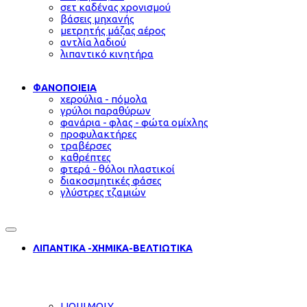
σετ καδένας χρονισμού
βάσεις μηχανής
μετρητής μάζας αέρος
αντλία λαδιού
λιπαντικό κινητήρα
ΦΑΝΟΠΟΙΕΙΑ
χερούλια - πόμολα
γρύλοι παραθύρων
φανάρια - φλας - φώτα ομίχλης
προφυλακτήρες
τραβέρσες
καθρέπτες
φτερά - θόλοι πλαστικοί
διακοσμητικές φάσες
γλύστρες τζαμιών
ΛΙΠΑΝΤΙΚΑ -ΧΗΜΙΚΑ-ΒΕΛΤΙΩΤΙΚΑ
LIQUI MOLY