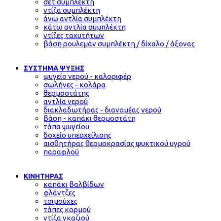
σετ συμπλέκτη
ντίζα συμπλέκτη
άνω αντλία συμπλέκτη
κάτω αντλία συμπλέκτη
ντίζες ταχυτήτων
βάση ρουλεμάν συμπλέκτη / δίχαλο / άξονας
ΣΥΣΤΗΜΑ ΨΥΞΗΣ
ψυγείο νερού - καλοριφέρ
σωλήνες - κολάρα
θερμοστάτης
αντλία νερού
διακλαδωτήρας - διανομέας νερού
βάση - καπάκι θερμοστάτη
τάπα ψυγείου
δοχείο υπερχείλισης
αισθητήρας θερμοκρασίας ψυκτικού υγρού
παραφλού
ΚΙΝΗΤΗΡΑΣ
καπάκι βαλβίδων
φλάντζες
τσιμούχες
τάπες κορμού
ντίζα γκαζιού