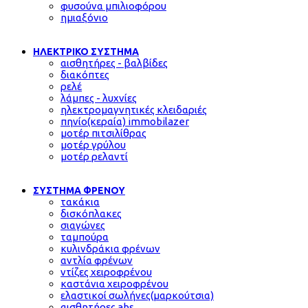
φυσούνα μπιλιοφόρου
ημιαξόνιο
ΗΛΕΚΤΡΙΚΟ ΣΥΣΤΗΜΑ
αισθητήρες - βαλβίδες
διακόπτες
ρελέ
λάμπες - λυχνίες
ηλεκτρομαγνητικές κλειδαριές
πηνίο(κεραία) immobilazer
μοτέρ πιτσιλίθρας
μοτέρ γρύλου
μοτέρ ρελαντί
ΣΥΣΤΗΜΑ ΦΡΕΝΟΥ
τακάκια
δισκόπλακες
σιαγώνες
ταμπούρα
κυλινδράκια φρένων
αντλία φρένων
ντίζες χειροφρένου
καστάνια χειροφρένου
ελαστικοί σωλήνες(μαρκούτσια)
αισθητήρες abs