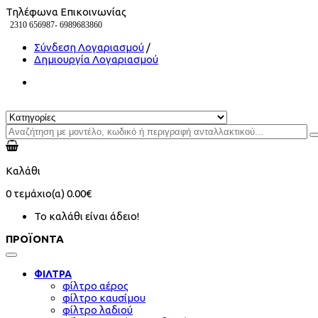
Τηλέφωνα Επικοινωνίας
2310 656987-
6989683860
Σύνδεση Λογαριασμού
/
Δημιουργία Λογαριασμού
Καλάθι
0
τεμάχιο(α)
0.00€
Το καλάθι είναι άδειο!
ΠΡΟΪΟΝΤΑ
ΦΙΛΤΡΑ
φίλτρο αέρος
φίλτρο καυσίμου
φίλτρο λαδιού