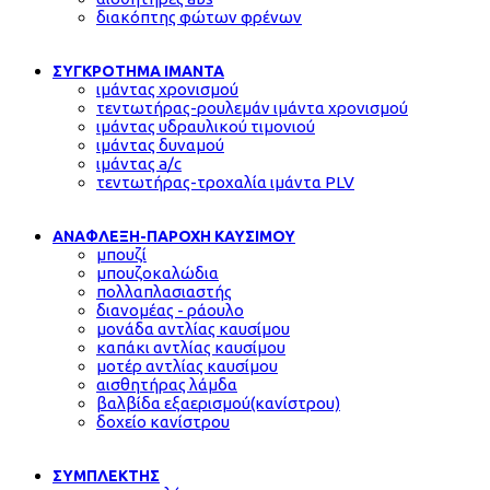
διακόπτης φώτων φρένων
ΣΥΓΚΡΟΤΗΜΑ ΙΜΑΝΤΑ
ιμάντας χρονισμού
τεντωτήρας-ρουλεμάν ιμάντα χρονισμού
ιμάντας υδραυλικού τιμονιού
ιμάντας δυναμού
ιμάντας a/c
τεντωτήρας-τροχαλία ιμάντα PLV
ΑΝΑΦΛΕΞΗ-ΠΑΡΟΧΗ ΚΑΥΣΙΜΟΥ
μπουζί
μπουζοκαλώδια
πολλαπλασιαστής
διανομέας - ράουλο
μονάδα αντλίας καυσίμου
καπάκι αντλίας καυσίμου
μοτέρ αντλίας καυσίμου
αισθητήρας λάμδα
βαλβίδα εξαερισμού(κανίστρου)
δοχείο κανίστρου
ΣΥΜΠΛΕΚΤΗΣ