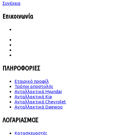
Συνέχεια
Επικοινωνία
Ιατρού Γωγούση 65 Β Σταυρούπολη
TK.564 30 Θεσσαλονίκη
2310 656987- 6989683860
konst.dimitriades@gmail.com
Δευ -Παρ | 09.00-18.00
Σάββατο | 09.00-14.00
ΠΛΗΡΟΦΟΡΙΕΣ
Εταιρικό προφίλ
Τρόποι αποστολής
Ανταλλακτικά Hyundai
Ανταλλακτικά Kia
Ανταλλακτικά Chevrolet
Ανταλλακτικά Daewoo
ΛΟΓΑΡΙΑΣΜΟΣ
Κατασκευαστές