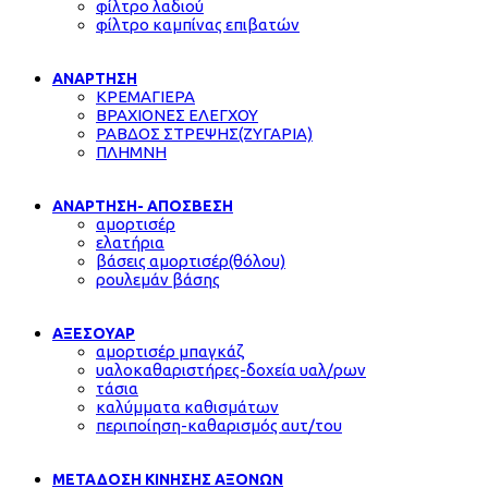
φίλτρο λαδιού
φίλτρο καμπίνας επιβατών
ΑΝΑΡΤΗΣΗ
ΚΡΕΜΑΓΙΕΡΑ
ΒΡΑΧΙΟΝΕΣ ΕΛΕΓΧΟΥ
ΡΑΒΔΟΣ ΣΤΡΕΨΗΣ(ΖΥΓΑΡΙΑ)
ΠΛΗΜΝΗ
ΑΝΑΡΤΗΣΗ- ΑΠΟΣΒΕΣΗ
αμορτισέρ
ελατήρια
βάσεις αμορτισέρ(θόλου)
ρουλεμάν βάσης
ΑΞΕΣΟΥΑΡ
αμορτισέρ μπαγκάζ
υαλοκαθαριστήρες-δοχεία υαλ/ρων
τάσια
καλύμματα καθισμάτων
περιποίηση-καθαρισμός αυτ/του
ΜΕΤΑΔΟΣΗ ΚΙΝΗΣΗΣ ΑΞΟΝΩΝ