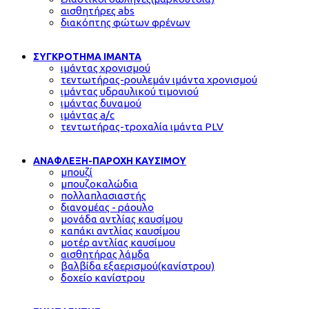
αισθητήρες abs
διακόπτης φώτων φρένων
ΣΥΓΚΡΟΤΗΜΑ ΙΜΑΝΤΑ
ιμάντας χρονισμού
τεντωτήρας-ρουλεμάν ιμάντα χρονισμού
ιμάντας υδραυλικού τιμονιού
ιμάντας δυναμού
ιμάντας a/c
τεντωτήρας-τροχαλία ιμάντα PLV
ΑΝΑΦΛΕΞΗ-ΠΑΡΟΧΗ ΚΑΥΣΙΜΟΥ
μπουζί
μπουζοκαλώδια
πολλαπλασιαστής
διανομέας - ράουλο
μονάδα αντλίας καυσίμου
καπάκι αντλίας καυσίμου
μοτέρ αντλίας καυσίμου
αισθητήρας λάμδα
βαλβίδα εξαερισμού(κανίστρου)
δοχείο κανίστρου