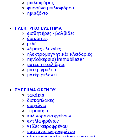
μπιλιοφόρος
φυσούνα μπιλιοφόρου
ημιαξόνιο
ΗΛΕΚΤΡΙΚΟ ΣΥΣΤΗΜΑ
αισθητήρες - βαλβίδες
διακόπτες
ρελέ
λάμπες - λυχνίες
ηλεκτρομαγνητικές κλειδαριές
πηνίο(κεραία) immobilazer
μοτέρ πιτσιλίθρας
μοτέρ γρύλου
μοτέρ ρελαντί
ΣΥΣΤΗΜΑ ΦΡΕΝΟΥ
τακάκια
δισκόπλακες
σιαγώνες
ταμπούρα
κυλινδράκια φρένων
αντλία φρένων
ντίζες χειροφρένου
καστάνια χειροφρένου
ελαστικοί σωλήνες(μαρκούτσια)