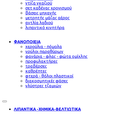
ντίζα γκαζιού
σετ καδένας χρονισμού
βάσεις μηχανής
μετρητής μάζας αέρος
αντλία λαδιού
λιπαντικό κινητήρα
ΦΑΝΟΠΟΙΕΙΑ
χερούλια - πόμολα
γρύλοι παραθύρων
φανάρια - φλας - φώτα ομίχλης
προφυλακτήρες
τραβέρσες
καθρέπτες
φτερά - θόλοι πλαστικοί
διακοσμητικές φάσες
γλύστρες τζαμιών
ΛΙΠΑΝΤΙΚΑ -ΧΗΜΙΚΑ-ΒΕΛΤΙΩΤΙΚΑ