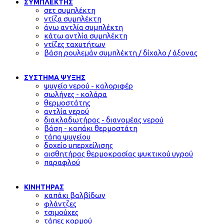
ΣΥΜΠΛΕΚΤΗΣ
σετ συμπλέκτη
ντίζα συμπλέκτη
άνω αντλία συμπλέκτη
κάτω αντλία συμπλέκτη
ντίζες ταχυτήτων
βάση ρουλεμάν συμπλέκτη / δίχαλο / άξονας
ΣΥΣΤΗΜΑ ΨΥΞΗΣ
ψυγείο νερού - καλοριφέρ
σωλήνες - κολάρα
θερμοστάτης
αντλία νερού
διακλαδωτήρας - διανομέας νερού
βάση - καπάκι θερμοστάτη
τάπα ψυγείου
δοχείο υπερχείλισης
αισθητήρας θερμοκρασίας ψυκτικού υγρού
παραφλού
ΚΙΝΗΤΗΡΑΣ
καπάκι βαλβίδων
φλάντζες
τσιμούχες
τάπες κορμού