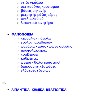
ντίζα γκαζιού
σετ καδένας χρονισμού
βάσεις μηχανής
μετρητής μάζας αέρος
αντλία λαδιού
λιπαντικό κινητήρα
ΦΑΝΟΠΟΙΕΙΑ
χερούλια - πόμολα
γρύλοι παραθύρων
φανάρια - φλας - φώτα ομίχλης
προφυλακτήρες
τραβέρσες
καθρέπτες
φτερά - θόλοι πλαστικοί
διακοσμητικές φάσες
γλύστρες τζαμιών
ΛΙΠΑΝΤΙΚΑ -ΧΗΜΙΚΑ-ΒΕΛΤΙΩΤΙΚΑ