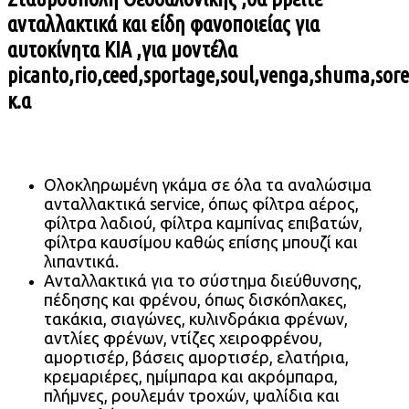
ανταλλακτικά και είδη φανοποιείας
για
αυτοκίνητα
KIA
,για μοντέλα
picanto,rio,ceed,sportage,soul,venga,shuma,sor
κ.α
Ολοκληρωμένη γκάμα σε όλα τα αναλώσιμα
ανταλλακτικά service, όπως φίλτρα αέρος,
φίλτρα λαδιού, φίλτρα καμπίνας επιβατών,
φίλτρα καυσίμου καθώς επίσης μπουζί και
λιπαντικά.
Ανταλλακτικά για το σύστημα διεύθυνσης,
πέδησης και φρένου, όπως δισκόπλακες,
τακάκια, σιαγώνες, κυλινδράκια φρένων,
αντλίες φρένων,
ντίζες χειροφρένου,
αμορτισέρ, βάσεις αμορτισέρ, ελατήρια,
κρεμαριέρες, ημίμπαρα και ακρόμπαρα,
πλήμνες, ρουλεμάν τροχών, ψαλίδια και