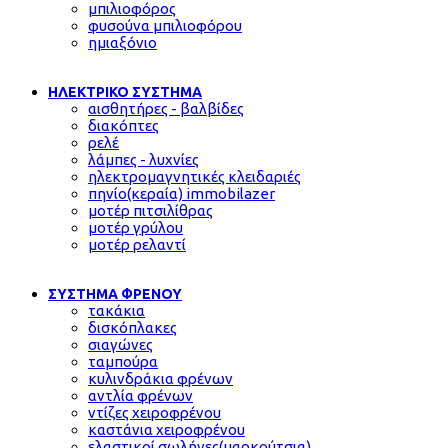
μπιλιοφόρος
φυσούνα μπιλιοφόρου
ημιαξόνιο
ΗΛΕΚΤΡΙΚΟ ΣΥΣΤΗΜΑ
αισθητήρες - βαλβίδες
διακόπτες
ρελέ
λάμπες - λυχνίες
ηλεκτρομαγνητικές κλειδαριές
πηνίο(κεραία) immobilazer
μοτέρ πιτσιλίθρας
μοτέρ γρύλου
μοτέρ ρελαντί
ΣΥΣΤΗΜΑ ΦΡΕΝΟΥ
τακάκια
δισκόπλακες
σιαγώνες
ταμπούρα
κυλινδράκια φρένων
αντλία φρένων
ντίζες χειροφρένου
καστάνια χειροφρένου
ελαστικοί σωλήνες(μαρκούτσια)