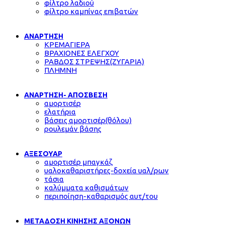
φίλτρο λαδιού
φίλτρο καμπίνας επιβατών
ΑΝΑΡΤΗΣΗ
ΚΡΕΜΑΓΙΕΡΑ
ΒΡΑΧΙΟΝΕΣ ΕΛΕΓΧΟΥ
ΡΑΒΔΟΣ ΣΤΡΕΨΗΣ(ΖΥΓΑΡΙΑ)
ΠΛΗΜΝΗ
ΑΝΑΡΤΗΣΗ- ΑΠΟΣΒΕΣΗ
αμορτισέρ
ελατήρια
βάσεις αμορτισέρ(θόλου)
ρουλεμάν βάσης
ΑΞΕΣΟΥΑΡ
αμορτισέρ μπαγκάζ
υαλοκαθαριστήρες-δοχεία υαλ/ρων
τάσια
καλύμματα καθισμάτων
περιποίηση-καθαρισμός αυτ/του
ΜΕΤΑΔΟΣΗ ΚΙΝΗΣΗΣ ΑΞΟΝΩΝ