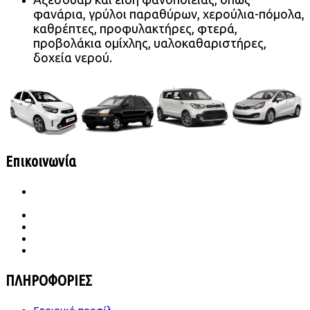
φανάρια, γρύλοι παραθύρων, χερούλια-πόμολα,
καθρέπτες, προφυλακτήρες, φτερά,
προβολάκια ομίχλης, υαλοκαθαριστήρες,
δοχεία νερού.
Επικοινωνία
Ιατρού Γωγούση 65 Β Σταυρούπολη
TK.564 30 Θεσσαλονίκη
2310 656987- 6989683860
konst.dimitriades@gmail.com
Δευ -Παρ | 09.00-18.00
Σάββατο | 09.00-14.00
ΠΛΗΡΟΦΟΡΙΕΣ