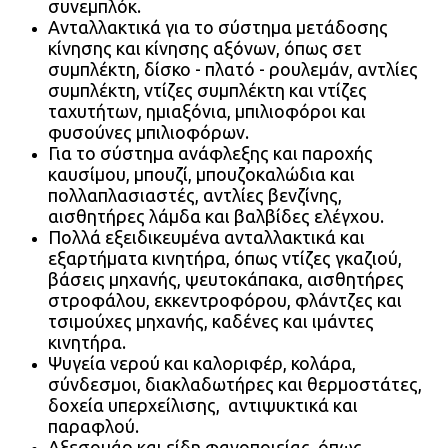
συνεμπλόκ.
Ανταλλακτικά για το σύστημα μετάδοσης
κίνησης και κίνησης αξόνων, όπως σετ
συμπλέκτη, δίσκο - πλατό - ρουλεμάν, αντλίες
συμπλέκτη, ντίζες συμπλέκτη και ντίζες
ταχυτήτων, ημιαξόνια, μπιλιοφόροι και
φυσούνες μπιλιοφόρων.
Για το σύστημα ανάφλεξης και παροχής
καυσίμου, μπουζί, μπουζοκαλώδια και
πολλαπλασιαστές, αντλίες βενζίνης,
αισθητήρες λάμδα και βαλβίδες ελέγχου.
Πολλά εξειδικευμένα ανταλλακτικά και
εξαρτήματα κινητήρα, όπως ντίζες γκαζιού,
βάσεις μηχανής, ψευτοκάπακα, αισθητήρες
στροφάλου, εκκεντροφόρου, φλάντζες και
τσιμούχες μηχανής, καδένες και ιμάντες
κινητήρα.
Ψυγεία νερού και καλοριφέρ, κολάρα,
σύνδεσμοι, διακλαδωτήρες και θερμοστάτες,
δοχεία υπερχείλισης, αντιψυκτικά και
παραφλού.
Αξεσουάρ και είδη φανοποιείας, όπως