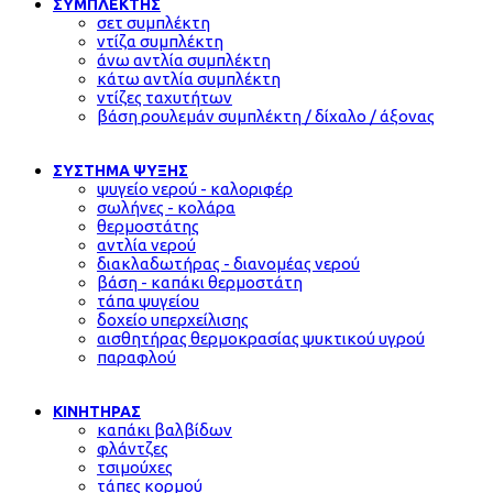
ΣΥΜΠΛΕΚΤΗΣ
σετ συμπλέκτη
ντίζα συμπλέκτη
άνω αντλία συμπλέκτη
κάτω αντλία συμπλέκτη
ντίζες ταχυτήτων
βάση ρουλεμάν συμπλέκτη / δίχαλο / άξονας
ΣΥΣΤΗΜΑ ΨΥΞΗΣ
ψυγείο νερού - καλοριφέρ
σωλήνες - κολάρα
θερμοστάτης
αντλία νερού
διακλαδωτήρας - διανομέας νερού
βάση - καπάκι θερμοστάτη
τάπα ψυγείου
δοχείο υπερχείλισης
αισθητήρας θερμοκρασίας ψυκτικού υγρού
παραφλού
ΚΙΝΗΤΗΡΑΣ
καπάκι βαλβίδων
φλάντζες
τσιμούχες
τάπες κορμού