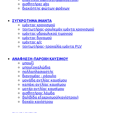
αισθητήρες abs
διακόπτης φώτων φρένων
ΣΥΓΚΡΟΤΗΜΑ ΙΜΑΝΤΑ
ιμάντας χρονισμού
τεντωτήρας-ρουλεμάν ιμάντα χρονισμού
ιμάντας υδραυλικού τιμονιού
ιμάντας δυναμού
ιμάντας a/c
τεντωτήρας-τροχαλία ιμάντα PLV
ΑΝΑΦΛΕΞΗ-ΠΑΡΟΧΗ ΚΑΥΣΙΜΟΥ
μπουζί
μπουζοκαλώδια
πολλαπλασιαστής
διανομέας - ράουλο
μονάδα αντλίας καυσίμου
καπάκι αντλίας καυσίμου
μοτέρ αντλίας καυσίμου
αισθητήρας λάμδα
βαλβίδα εξαερισμού(κανίστρου)
δοχείο κανίστρου