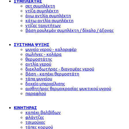
ΣΥΜΠΛΕΚΤΗΣ
σετ συμπλέκτη
ντίζα συμπλέκτη
άνω αντλία συμπλέκτη
κάτω αντλία συμπλέκτη
ντίζες ταχυτήτων
βάση ρουλεμάν συμπλέκτη / δίχαλο / άξονας
ΣΥΣΤΗΜΑ ΨΥΞΗΣ
ψυγείο νερού - καλοριφέρ
σωλήνες - κολάρα
θερμοστάτης
αντλία νερού
διακλαδωτήρας - διανομέας νερού
βάση - καπάκι θερμοστάτη
τάπα ψυγείου
δοχείο υπερχείλισης
αισθητήρας θερμοκρασίας ψυκτικού υγρού
παραφλού
ΚΙΝΗΤΗΡΑΣ
καπάκι βαλβίδων
φλάντζες
τσιμούχες
τάπες κορμού