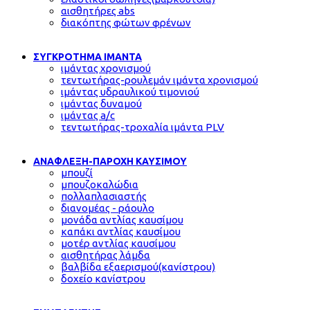
αισθητήρες abs
διακόπτης φώτων φρένων
ΣΥΓΚΡΟΤΗΜΑ ΙΜΑΝΤΑ
ιμάντας χρονισμού
τεντωτήρας-ρουλεμάν ιμάντα χρονισμού
ιμάντας υδραυλικού τιμονιού
ιμάντας δυναμού
ιμάντας a/c
τεντωτήρας-τροχαλία ιμάντα PLV
ΑΝΑΦΛΕΞΗ-ΠΑΡΟΧΗ ΚΑΥΣΙΜΟΥ
μπουζί
μπουζοκαλώδια
πολλαπλασιαστής
διανομέας - ράουλο
μονάδα αντλίας καυσίμου
καπάκι αντλίας καυσίμου
μοτέρ αντλίας καυσίμου
αισθητήρας λάμδα
βαλβίδα εξαερισμού(κανίστρου)
δοχείο κανίστρου