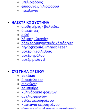
μπιλιοφόρος
φυσούνα μπιλιοφόρου
ημιαξόνιο
ΗΛΕΚΤΡΙΚΟ ΣΥΣΤΗΜΑ
αισθητήρες - βαλβίδες
διακόπτες
ρελέ
λάμπες - λυχνίες
ηλεκτρομαγνητικές κλειδαριές
πηνίο(κεραία) immobilazer
μοτέρ πιτσιλίθρας
μοτέρ γρύλου
μοτέρ ρελαντί
ΣΥΣΤΗΜΑ ΦΡΕΝΟΥ
τακάκια
δισκόπλακες
σιαγώνες
ταμπούρα
κυλινδράκια φρένων
αντλία φρένων
ντίζες χειροφρένου
καστάνια χειροφρένου
ελαστικοί σωλήνες(μαρκούτσια)