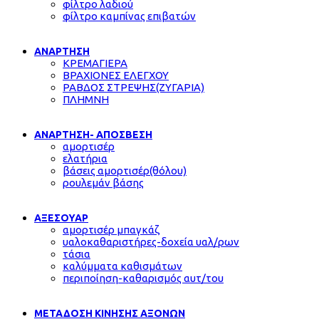
φίλτρο λαδιού
φίλτρο καμπίνας επιβατών
ΑΝΑΡΤΗΣΗ
ΚΡΕΜΑΓΙΕΡΑ
ΒΡΑΧΙΟΝΕΣ ΕΛΕΓΧΟΥ
ΡΑΒΔΟΣ ΣΤΡΕΨΗΣ(ΖΥΓΑΡΙΑ)
ΠΛΗΜΝΗ
ΑΝΑΡΤΗΣΗ- ΑΠΟΣΒΕΣΗ
αμορτισέρ
ελατήρια
βάσεις αμορτισέρ(θόλου)
ρουλεμάν βάσης
ΑΞΕΣΟΥΑΡ
αμορτισέρ μπαγκάζ
υαλοκαθαριστήρες-δοχεία υαλ/ρων
τάσια
καλύμματα καθισμάτων
περιποίηση-καθαρισμός αυτ/του
ΜΕΤΑΔΟΣΗ ΚΙΝΗΣΗΣ ΑΞΟΝΩΝ