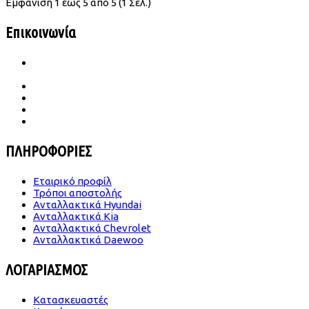
Εμφάνιση 1 έως 5 από 5 (1 Σελ.)
Επικοινωνία
Ιατρού Γωγούση 65 Β Σταυρούπολη
TK.564 30 Θεσσαλονίκη
2310 656987- 6989683860
konst.dimitriades@gmail.com
Δευ -Παρ | 09.00-18.00
Σάββατο | 09.00-14.00
ΠΛΗΡΟΦΟΡΙΕΣ
Εταιρικό προφίλ
Τρόποι αποστολής
Ανταλλακτικά Hyundai
Ανταλλακτικά Kia
Ανταλλακτικά Chevrolet
Ανταλλακτικά Daewoo
ΛΟΓΑΡΙΑΣΜΟΣ
Κατασκευαστές