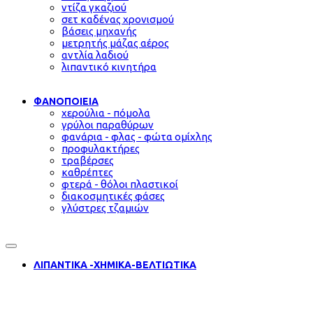
ντίζα γκαζιού
σετ καδένας χρονισμού
βάσεις μηχανής
μετρητής μάζας αέρος
αντλία λαδιού
λιπαντικό κινητήρα
ΦΑΝΟΠΟΙΕΙΑ
χερούλια - πόμολα
γρύλοι παραθύρων
φανάρια - φλας - φώτα ομίχλης
προφυλακτήρες
τραβέρσες
καθρέπτες
φτερά - θόλοι πλαστικοί
διακοσμητικές φάσες
γλύστρες τζαμιών
ΛΙΠΑΝΤΙΚΑ -ΧΗΜΙΚΑ-ΒΕΛΤΙΩΤΙΚΑ