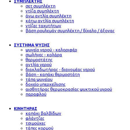
ΣΥΜΠΛΕΚΤΗΣ
σετ συμπλέκτη
ντίζα συμπλέκτη
άνω αντλία συμπλέκτη
κάτω αντλία συμπλέκτη
ντίζες ταχυτήτων
βάση ρουλεμάν συμπλέκτη / δίχαλο / άξονας
ΣΥΣΤΗΜΑ ΨΥΞΗΣ
ψυγείο νερού - καλοριφέρ
σωλήνες - κολάρα
θερμοστάτης
αντλία νερού
διακλαδωτήρας - διανομέας νερού
βάση - καπάκι θερμοστάτη
τάπα ψυγείου
δοχείο υπερχείλισης
αισθητήρας θερμοκρασίας ψυκτικού υγρού
παραφλού
ΚΙΝΗΤΗΡΑΣ
καπάκι βαλβίδων
φλάντζες
τσιμούχες
τάπες κορμού