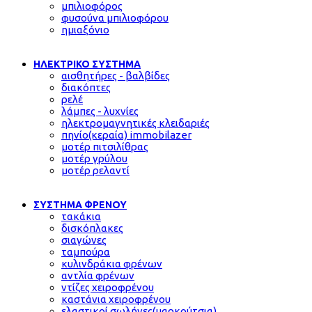
μπιλιοφόρος
φυσούνα μπιλιοφόρου
ημιαξόνιο
ΗΛΕΚΤΡΙΚΟ ΣΥΣΤΗΜΑ
αισθητήρες - βαλβίδες
διακόπτες
ρελέ
λάμπες - λυχνίες
ηλεκτρομαγνητικές κλειδαριές
πηνίο(κεραία) immobilazer
μοτέρ πιτσιλίθρας
μοτέρ γρύλου
μοτέρ ρελαντί
ΣΥΣΤΗΜΑ ΦΡΕΝΟΥ
τακάκια
δισκόπλακες
σιαγώνες
ταμπούρα
κυλινδράκια φρένων
αντλία φρένων
ντίζες χειροφρένου
καστάνια χειροφρένου
ελαστικοί σωλήνες(μαρκούτσια)