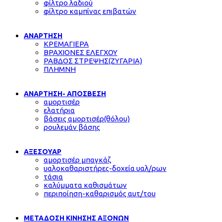
φίλτρο λαδιού
φίλτρο καμπίνας επιβατών
ΑΝΑΡΤΗΣΗ
ΚΡΕΜΑΓΙΕΡΑ
ΒΡΑΧΙΟΝΕΣ ΕΛΕΓΧΟΥ
ΡΑΒΔΟΣ ΣΤΡΕΨΗΣ(ΖΥΓΑΡΙΑ)
ΠΛΗΜΝΗ
ΑΝΑΡΤΗΣΗ- ΑΠΟΣΒΕΣΗ
αμορτισέρ
ελατήρια
βάσεις αμορτισέρ(θόλου)
ρουλεμάν βάσης
ΑΞΕΣΟΥΑΡ
αμορτισέρ μπαγκάζ
υαλοκαθαριστήρες-δοχεία υαλ/ρων
τάσια
καλύμματα καθισμάτων
περιποίηση-καθαρισμός αυτ/του
ΜΕΤΑΔΟΣΗ ΚΙΝΗΣΗΣ ΑΞΟΝΩΝ