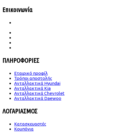
Επικοινωνία
Ιατρού Γωγούση 65 Β Σταυρούπολη
TK.564 30 Θεσσαλονίκη
2310 656987- 6989683860
konst.dimitriades@gmail.com
Δευ -Παρ | 09.00-18.00
Σάββατο | 09.00-14.00
ΠΛΗΡΟΦΟΡΙΕΣ
Εταιρικό προφίλ
Τρόποι αποστολής
Ανταλλακτικά Hyundai
Ανταλλακτικά Kia
Ανταλλακτικά Chevrolet
Ανταλλακτικά Daewoo
ΛΟΓΑΡΙΑΣΜΟΣ
Κατασκευαστές
Κουπόνια