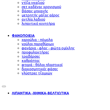
ντίζα γκαζιού
σετ καδένας χρονισμού
βάσεις μηχανής
μετρητής μάζας αέρος
αντλία λαδιού
λιπαντικό κινητήρα
ΦΑΝΟΠΟΙΕΙΑ
χερούλια - πόμολα
γρύλοι παραθύρων
φανάρια - φλας - φώτα ομίχλης
προφυλακτήρες
τραβέρσες
καθρέπτες
φτερά - θόλοι πλαστικοί
διακοσμητικές φάσες
γλύστρες τζαμιών
ΛΙΠΑΝΤΙΚΑ -ΧΗΜΙΚΑ-ΒΕΛΤΙΩΤΙΚΑ