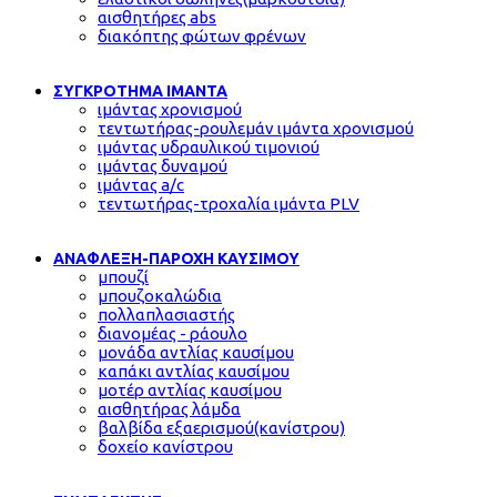
αισθητήρες abs
διακόπτης φώτων φρένων
ΣΥΓΚΡΟΤΗΜΑ ΙΜΑΝΤΑ
ιμάντας χρονισμού
τεντωτήρας-ρουλεμάν ιμάντα χρονισμού
ιμάντας υδραυλικού τιμονιού
ιμάντας δυναμού
ιμάντας a/c
τεντωτήρας-τροχαλία ιμάντα PLV
ΑΝΑΦΛΕΞΗ-ΠΑΡΟΧΗ ΚΑΥΣΙΜΟΥ
μπουζί
μπουζοκαλώδια
πολλαπλασιαστής
διανομέας - ράουλο
μονάδα αντλίας καυσίμου
καπάκι αντλίας καυσίμου
μοτέρ αντλίας καυσίμου
αισθητήρας λάμδα
βαλβίδα εξαερισμού(κανίστρου)
δοχείο κανίστρου