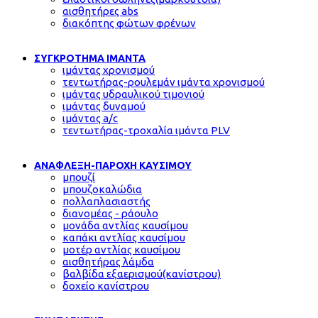
αισθητήρες abs
διακόπτης φώτων φρένων
ΣΥΓΚΡΟΤΗΜΑ ΙΜΑΝΤΑ
ιμάντας χρονισμού
τεντωτήρας-ρουλεμάν ιμάντα χρονισμού
ιμάντας υδραυλικού τιμονιού
ιμάντας δυναμού
ιμάντας a/c
τεντωτήρας-τροχαλία ιμάντα PLV
ΑΝΑΦΛΕΞΗ-ΠΑΡΟΧΗ ΚΑΥΣΙΜΟΥ
μπουζί
μπουζοκαλώδια
πολλαπλασιαστής
διανομέας - ράουλο
μονάδα αντλίας καυσίμου
καπάκι αντλίας καυσίμου
μοτέρ αντλίας καυσίμου
αισθητήρας λάμδα
βαλβίδα εξαερισμού(κανίστρου)
δοχείο κανίστρου