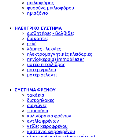
μπιλιοφόρος
φυσούνα μπιλιοφόρου
ημιαξόνιο
ΗΛΕΚΤΡΙΚΟ ΣΥΣΤΗΜΑ
αισθητήρες - βαλβίδες
διακόπτες
ρελέ
λάμπες - λυχνίες
ηλεκτρομαγνητικές κλειδαριές
πηνίο(κεραία) immobilazer
μοτέρ πιτσιλίθρας
μοτέρ γρύλου
μοτέρ ρελαντί
ΣΥΣΤΗΜΑ ΦΡΕΝΟΥ
τακάκια
δισκόπλακες
σιαγώνες
ταμπούρα
κυλινδράκια φρένων
αντλία φρένων
ντίζες χειροφρένου
καστάνια χειροφρένου
ελαστικοί σωλήνες(μαρκούτσια)