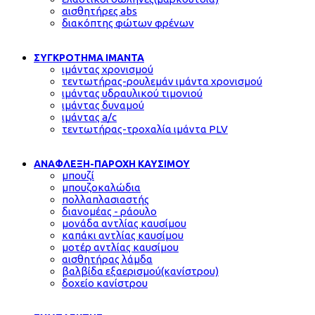
αισθητήρες abs
διακόπτης φώτων φρένων
ΣΥΓΚΡΟΤΗΜΑ ΙΜΑΝΤΑ
ιμάντας χρονισμού
τεντωτήρας-ρουλεμάν ιμάντα χρονισμού
ιμάντας υδραυλικού τιμονιού
ιμάντας δυναμού
ιμάντας a/c
τεντωτήρας-τροχαλία ιμάντα PLV
ΑΝΑΦΛΕΞΗ-ΠΑΡΟΧΗ ΚΑΥΣΙΜΟΥ
μπουζί
μπουζοκαλώδια
πολλαπλασιαστής
διανομέας - ράουλο
μονάδα αντλίας καυσίμου
καπάκι αντλίας καυσίμου
μοτέρ αντλίας καυσίμου
αισθητήρας λάμδα
βαλβίδα εξαερισμού(κανίστρου)
δοχείο κανίστρου