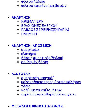
φίλτρο λαδιού
φίλτρο καμπίνας επιβατών
ΑΝΑΡΤΗΣΗ
ΚΡΕΜΑΓΙΕΡΑ
ΒΡΑΧΙΟΝΕΣ ΕΛΕΓΧΟΥ
ΡΑΒΔΟΣ ΣΤΡΕΨΗΣ(ΖΥΓΑΡΙΑ)
ΠΛΗΜΝΗ
ΑΝΑΡΤΗΣΗ- ΑΠΟΣΒΕΣΗ
αμορτισέρ
ελατήρια
βάσεις αμορτισέρ(θόλου)
ρουλεμάν βάσης
ΑΞΕΣΟΥΑΡ
αμορτισέρ μπαγκάζ
υαλοκαθαριστήρες-δοχεία υαλ/ρων
τάσια
καλύμματα καθισμάτων
περιποίηση-καθαρισμός αυτ/του
ΜΕΤΑΔΟΣΗ ΚΙΝΗΣΗΣ ΑΞΟΝΩΝ