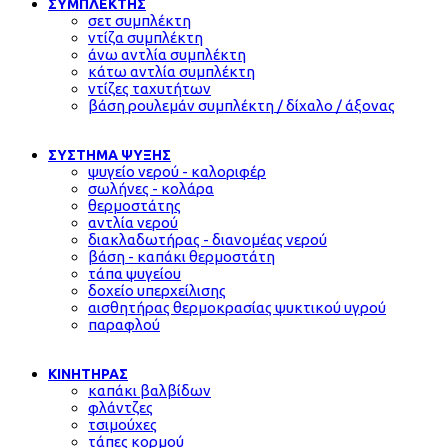
ΣΥΜΠΛΕΚΤΗΣ
σετ συμπλέκτη
ντίζα συμπλέκτη
άνω αντλία συμπλέκτη
κάτω αντλία συμπλέκτη
ντίζες ταχυτήτων
βάση ρουλεμάν συμπλέκτη / δίχαλο / άξονας
ΣΥΣΤΗΜΑ ΨΥΞΗΣ
ψυγείο νερού - καλοριφέρ
σωλήνες - κολάρα
θερμοστάτης
αντλία νερού
διακλαδωτήρας - διανομέας νερού
βάση - καπάκι θερμοστάτη
τάπα ψυγείου
δοχείο υπερχείλισης
αισθητήρας θερμοκρασίας ψυκτικού υγρού
παραφλού
ΚΙΝΗΤΗΡΑΣ
καπάκι βαλβίδων
φλάντζες
τσιμούχες
τάπες κορμού