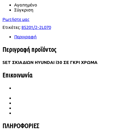
Αγαπημένο
Σύγκριση
Ρωτήστε μας
Ετικέτες:
85201/2-2L070
Περιγραφή
Περιγραφή προϊόντος
SET ΣΚΙΑΔΙΩΝ HYUNDAI i30 ΣΕ ΓΚΡΙ ΧΡΩΜΑ
Επικοινωνία
Ιατρού Γωγούση 65 Β Σταυρούπολη
TK.564 30 Θεσσαλονίκη
2310 656987- 6989683860
konst.dimitriades@gmail.com
Δευ -Παρ | 09.00-18.00
Σάββατο | 09.00-14.00
ΠΛΗΡΟΦΟΡΙΕΣ