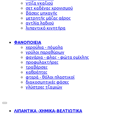
ντίζα γκαζιού
σετ καδένας χρονισμού
βάσεις μηχανής
μετρητής μάζας αέρος
αντλία λαδιού
λιπαντικό κινητήρα
ΦΑΝΟΠΟΙΕΙΑ
χερούλια - πόμολα
γρύλοι παραθύρων
φανάρια - φλας - φώτα ομίχλης
προφυλακτήρες
τραβέρσες
καθρέπτες
φτερά - θόλοι πλαστικοί
διακοσμητικές φάσες
γλύστρες τζαμιών
ΛΙΠΑΝΤΙΚΑ -ΧΗΜΙΚΑ-ΒΕΛΤΙΩΤΙΚΑ