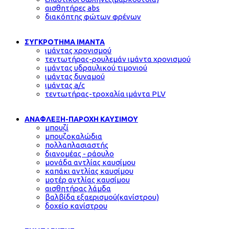
αισθητήρες abs
διακόπτης φώτων φρένων
ΣΥΓΚΡΟΤΗΜΑ ΙΜΑΝΤΑ
ιμάντας χρονισμού
τεντωτήρας-ρουλεμάν ιμάντα χρονισμού
ιμάντας υδραυλικού τιμονιού
ιμάντας δυναμού
ιμάντας a/c
τεντωτήρας-τροχαλία ιμάντα PLV
ΑΝΑΦΛΕΞΗ-ΠΑΡΟΧΗ ΚΑΥΣΙΜΟΥ
μπουζί
μπουζοκαλώδια
πολλαπλασιαστής
διανομέας - ράουλο
μονάδα αντλίας καυσίμου
καπάκι αντλίας καυσίμου
μοτέρ αντλίας καυσίμου
αισθητήρας λάμδα
βαλβίδα εξαερισμού(κανίστρου)
δοχείο κανίστρου