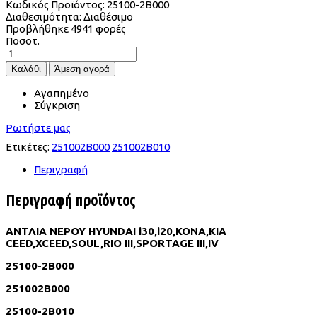
Κωδικός Προϊόντος:
25100-2B000
Διαθεσιμότητα:
Διαθέσιμο
Προβλήθηκε
4941 φορές
Ποσοτ.
Αγαπημένο
Σύγκριση
Ρωτήστε μας
Ετικέτες:
251002B000
251002B010
Περιγραφή
Περιγραφή προϊόντος
ΑΝΤΛΙΑ ΝΕΡΟΥ HYUNDAI i30,i20,KONA,KIA
CEED,XCEED,SOUL,RIO III,SPORTAGE III,IV
25100-2B000
251002B000
25100-2B010