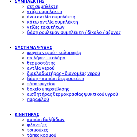
ΣΥΜΠΛΕΚΤΗΣ
σετ συμπλέκτη
ντίζα συμπλέκτη
άνω αντλία συμπλέκτη
κάτω αντλία συμπλέκτη
ντίζες ταχυτήτων
βάση ρουλεμάν συμπλέκτη / δίχαλο / άξονας
ΣΥΣΤΗΜΑ ΨΥΞΗΣ
ψυγείο νερού - καλοριφέρ
σωλήνες - κολάρα
θερμοστάτης
αντλία νερού
διακλαδωτήρας - διανομέας νερού
βάση - καπάκι θερμοστάτη
τάπα ψυγείου
δοχείο υπερχείλισης
αισθητήρας θερμοκρασίας ψυκτικού υγρού
παραφλού
ΚΙΝΗΤΗΡΑΣ
καπάκι βαλβίδων
φλάντζες
τσιμούχες
τάπες κορμού