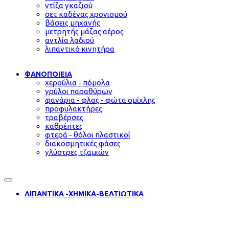
ντίζα γκαζιού
σετ καδένας χρονισμού
βάσεις μηχανής
μετρητής μάζας αέρος
αντλία λαδιού
λιπαντικό κινητήρα
ΦΑΝΟΠΟΙΕΙΑ
χερούλια - πόμολα
γρύλοι παραθύρων
φανάρια - φλας - φώτα ομίχλης
προφυλακτήρες
τραβέρσες
καθρέπτες
φτερά - θόλοι πλαστικοί
διακοσμητικές φάσες
γλύστρες τζαμιών
ΛΙΠΑΝΤΙΚΑ -ΧΗΜΙΚΑ-ΒΕΛΤΙΩΤΙΚΑ