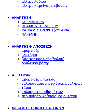
φίλτρο λαδιού
φίλτρο καμπίνας επιβατών
ΑΝΑΡΤΗΣΗ
ΚΡΕΜΑΓΙΕΡΑ
ΒΡΑΧΙΟΝΕΣ ΕΛΕΓΧΟΥ
ΡΑΒΔΟΣ ΣΤΡΕΨΗΣ(ΖΥΓΑΡΙΑ)
ΠΛΗΜΝΗ
ΑΝΑΡΤΗΣΗ- ΑΠΟΣΒΕΣΗ
αμορτισέρ
ελατήρια
βάσεις αμορτισέρ(θόλου)
ρουλεμάν βάσης
ΑΞΕΣΟΥΑΡ
αμορτισέρ μπαγκάζ
υαλοκαθαριστήρες-δοχεία υαλ/ρων
τάσια
καλύμματα καθισμάτων
περιποίηση-καθαρισμός αυτ/του
ΜΕΤΑΔΟΣΗ ΚΙΝΗΣΗΣ ΑΞΟΝΩΝ