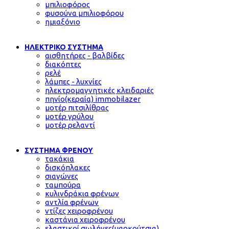
μπιλιοφόρος
φυσούνα μπιλιοφόρου
ημιαξόνιο
ΗΛΕΚΤΡΙΚΟ ΣΥΣΤΗΜΑ
αισθητήρες - βαλβίδες
διακόπτες
ρελέ
λάμπες - λυχνίες
ηλεκτρομαγνητικές κλειδαριές
πηνίο(κεραία) immobilazer
μοτέρ πιτσιλίθρας
μοτέρ γρύλου
μοτέρ ρελαντί
ΣΥΣΤΗΜΑ ΦΡΕΝΟΥ
τακάκια
δισκόπλακες
σιαγώνες
ταμπούρα
κυλινδράκια φρένων
αντλία φρένων
ντίζες χειροφρένου
καστάνια χειροφρένου
ελαστικοί σωλήνες(μαρκούτσια)