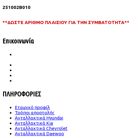
251002B010
**ΔΩΣΤΕ ΑΡΙΘΜΟ ΠΛΑΙΣΙΟΥ ΓΙΑ ΤΗΝ ΣΥΜΒΑΤΟΤΗΤΑ**
Επικοινωνία
Ιατρού Γωγούση 65 Β Σταυρούπολη
TK.564 30 Θεσσαλονίκη
2310 656987- 6989683860
konst.dimitriades@gmail.com
Δευ -Παρ | 09.00-18.00
Σάββατο | 09.00-14.00
ΠΛΗΡΟΦΟΡΙΕΣ
Εταιρικό προφίλ
Τρόποι αποστολής
Ανταλλακτικά Hyundai
Ανταλλακτικά Kia
Ανταλλακτικά Chevrolet
Ανταλλακτικά Daewoo