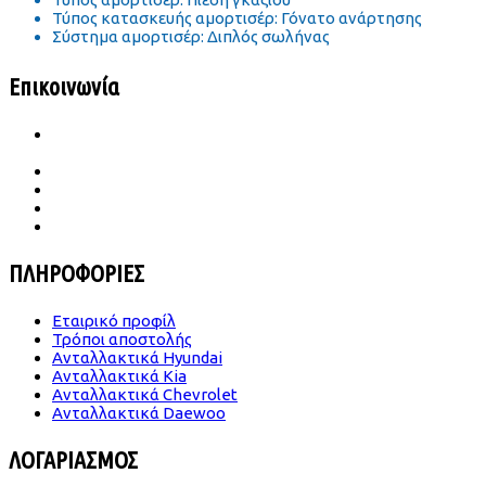
Τύπος κατασκευής αμορτισέρ: Γόνατο ανάρτησης
Σύστημα αμορτισέρ: Διπλός σωλήνας
Επικοινωνία
Ιατρού Γωγούση 65 Β Σταυρούπολη
TK.564 30 Θεσσαλονίκη
2310 656987- 6989683860
konst.dimitriades@gmail.com
Δευ -Παρ | 09.00-18.00
Σάββατο | 09.00-14.00
ΠΛΗΡΟΦΟΡΙΕΣ
Εταιρικό προφίλ
Τρόποι αποστολής
Ανταλλακτικά Hyundai
Ανταλλακτικά Kia
Ανταλλακτικά Chevrolet
Ανταλλακτικά Daewoo
ΛΟΓΑΡΙΑΣΜΟΣ