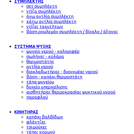
ΣΥΜΠΛΕΚΤΗΣ
σετ συμπλέκτη
ντίζα συμπλέκτη
άνω αντλία συμπλέκτη
κάτω αντλία συμπλέκτη
ντίζες ταχυτήτων
βάση ρουλεμάν συμπλέκτη / δίχαλο / άξονας
ΣΥΣΤΗΜΑ ΨΥΞΗΣ
ψυγείο νερού - καλοριφέρ
σωλήνες - κολάρα
θερμοστάτης
αντλία νερού
διακλαδωτήρας - διανομέας νερού
βάση - καπάκι θερμοστάτη
τάπα ψυγείου
δοχείο υπερχείλισης
αισθητήρας θερμοκρασίας ψυκτικού υγρού
παραφλού
ΚΙΝΗΤΗΡΑΣ
καπάκι βαλβίδων
φλάντζες
τσιμούχες
τάπες κορμού