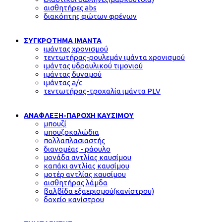
αισθητήρες abs
διακόπτης φώτων φρένων
ΣΥΓΚΡΟΤΗΜΑ ΙΜΑΝΤΑ
ιμάντας χρονισμού
τεντωτήρας-ρουλεμάν ιμάντα χρονισμού
ιμάντας υδραυλικού τιμονιού
ιμάντας δυναμού
ιμάντας a/c
τεντωτήρας-τροχαλία ιμάντα PLV
ΑΝΑΦΛΕΞΗ-ΠΑΡΟΧΗ ΚΑΥΣΙΜΟΥ
μπουζί
μπουζοκαλώδια
πολλαπλασιαστής
διανομέας - ράουλο
μονάδα αντλίας καυσίμου
καπάκι αντλίας καυσίμου
μοτέρ αντλίας καυσίμου
αισθητήρας λάμδα
βαλβίδα εξαερισμού(κανίστρου)
δοχείο κανίστρου