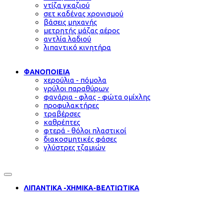
ντίζα γκαζιού
σετ καδένας χρονισμού
βάσεις μηχανής
μετρητής μάζας αέρος
αντλία λαδιού
λιπαντικό κινητήρα
ΦΑΝΟΠΟΙΕΙΑ
χερούλια - πόμολα
γρύλοι παραθύρων
φανάρια - φλας - φώτα ομίχλης
προφυλακτήρες
τραβέρσες
καθρέπτες
φτερά - θόλοι πλαστικοί
διακοσμητικές φάσες
γλύστρες τζαμιών
ΛΙΠΑΝΤΙΚΑ -ΧΗΜΙΚΑ-ΒΕΛΤΙΩΤΙΚΑ