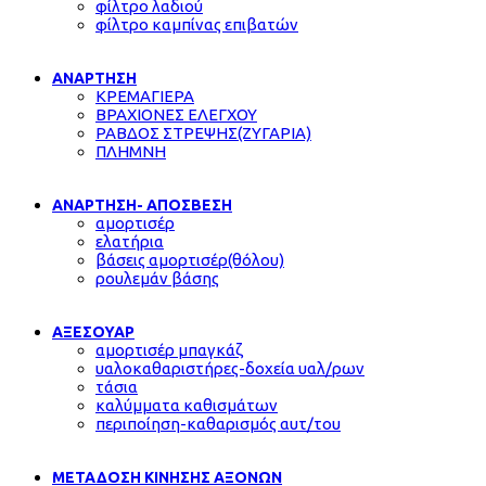
φίλτρο λαδιού
φίλτρο καμπίνας επιβατών
ΑΝΑΡΤΗΣΗ
ΚΡΕΜΑΓΙΕΡΑ
ΒΡΑΧΙΟΝΕΣ ΕΛΕΓΧΟΥ
ΡΑΒΔΟΣ ΣΤΡΕΨΗΣ(ΖΥΓΑΡΙΑ)
ΠΛΗΜΝΗ
ΑΝΑΡΤΗΣΗ- ΑΠΟΣΒΕΣΗ
αμορτισέρ
ελατήρια
βάσεις αμορτισέρ(θόλου)
ρουλεμάν βάσης
ΑΞΕΣΟΥΑΡ
αμορτισέρ μπαγκάζ
υαλοκαθαριστήρες-δοχεία υαλ/ρων
τάσια
καλύμματα καθισμάτων
περιποίηση-καθαρισμός αυτ/του
ΜΕΤΑΔΟΣΗ ΚΙΝΗΣΗΣ ΑΞΟΝΩΝ