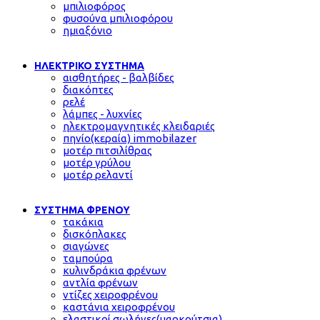
μπιλιοφόρος
φυσούνα μπιλιοφόρου
ημιαξόνιο
ΗΛΕΚΤΡΙΚΟ ΣΥΣΤΗΜΑ
αισθητήρες - βαλβίδες
διακόπτες
ρελέ
λάμπες - λυχνίες
ηλεκτρομαγνητικές κλειδαριές
πηνίο(κεραία) immobilazer
μοτέρ πιτσιλίθρας
μοτέρ γρύλου
μοτέρ ρελαντί
ΣΥΣΤΗΜΑ ΦΡΕΝΟΥ
τακάκια
δισκόπλακες
σιαγώνες
ταμπούρα
κυλινδράκια φρένων
αντλία φρένων
ντίζες χειροφρένου
καστάνια χειροφρένου
ελαστικοί σωλήνες(μαρκούτσια)